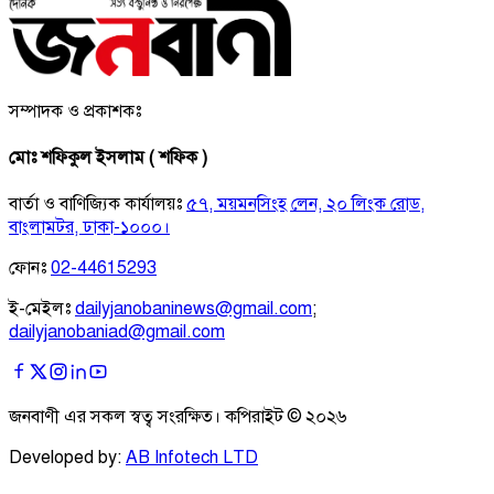
সম্পাদক ও প্রকাশকঃ
মোঃ শফিকুল ইসলাম ( শফিক )
বার্তা ও বাণিজ্যিক কার্যালয়ঃ
৫৭, ময়মনসিংহ লেন, ২০ লিংক রোড,
বাংলামটর, ঢাকা-১০০০।
ফোনঃ
02-44615293
ই-মেইলঃ
dailyjanobaninews@gmail.com
;
dailyjanobaniad@gmail.com
জনবাণী এর সকল স্বত্ব সংরক্ষিত। কপিরাইট ©
২০২৬
Developed by:
AB Infotech LTD