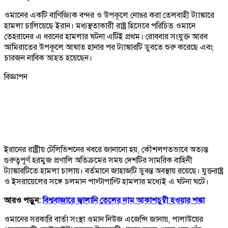
ওমানের একটি বাণিজ্যিক বন্দর ও উপকূলে নোঙর করা তেলবাহী ট্যাঙ্কারে
হামলা চালিয়েছে ইরান। মধ্যস্থতাকারী রাষ্ট্র হিসেবে পরিচিত ওমানে
তেহরানের এ ধরনের হামলার ঘটনা এটিই প্রথম। রোববার সংযুক্ত আরব
আমিরাতের উপকূলে আঘাত হানার পর ট্যাঙ্কারটি ডুবতে শুরু করেছে এবং
চারজন নাবিক আহত হয়েছেন।
বিজ্ঞাপন
ইরানের রাষ্ট্রীয় টেলিভিশনের খবরে জানানো হয়, কৌশলগতভাবে অত্যন্ত
গুরুত্বপূর্ণ হরমুজ প্রণালি অতিক্রমের সময় দেশটির সামরিক বাহিনী
ট্যাঙ্কারটিতে হামলা চালায়। বর্তমানে জাহাজটি ডুবন্ত অবস্থায় রয়েছে। যুক্তরাষ্ট্র
ও ইসরায়েলের সঙ্গে চলমান পাল্টাপাল্টি হামলার মধ্যেই এ ঘটনা ঘটে।
আরও পড়ুন:
বিশ্ববাজারে জ্বালানি তেলের দাম আকাশচুম্বী হওয়ার শঙ্কা
ওমানের সরকারি বার্তা সংস্থা ওমান নিউজ এজেন্সি জানায়, পালাউয়ের