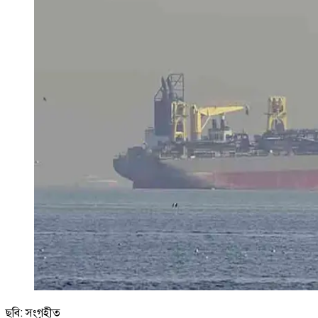
ছবি: সংগৃহীত