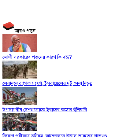
আরও পড়ুন
মোদী সরকারের পতনের কারণ কি দম্ভ?
লেবাননে ব্যাপক সংঘর্ষ, ইসরায়েলের দুই সেনা নিহত
উপসাগরীয় দেশগুলোকে ইরানের কঠোর হুঁশিয়ারি
নিয়োগ পরীক্ষায় অনিয়ম, আন্দোলনে উত্তাল ভারতের ঝাড়খণ্ড