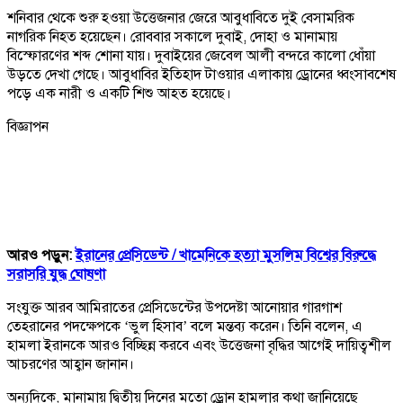
শনিবার থেকে শুরু হওয়া উত্তেজনার জেরে আবুধাবিতে দুই বেসামরিক
নাগরিক নিহত হয়েছেন। রোববার সকালে দুবাই, দোহা ও মানামায়
বিস্ফোরণের শব্দ শোনা যায়। দুবাইয়ের জেবেল আলী বন্দরে কালো ধোঁয়া
উড়তে দেখা গেছে। আবুধাবির ইতিহাদ টাওয়ার এলাকায় ড্রোনের ধ্বংসাবশেষ
পড়ে এক নারী ও একটি শিশু আহত হয়েছে।
বিজ্ঞাপন
আরও পড়ুন:
ইরানের প্রেসিডেন্ট /
খামেনিকে হত্যা মুসলিম বিশ্বের বিরুদ্ধে
সরাসরি যুদ্ধ ঘোষণা
সংযুক্ত আরব আমিরাতের প্রেসিডেন্টের উপদেষ্টা আনোয়ার গারগাশ
তেহরানের পদক্ষেপকে ‘ভুল হিসাব’ বলে মন্তব্য করেন। তিনি বলেন, এ
হামলা ইরানকে আরও বিচ্ছিন্ন করবে এবং উত্তেজনা বৃদ্ধির আগেই দায়িত্বশীল
আচরণের আহ্বান জানান।
অন্যদিকে, মানামায় দ্বিতীয় দিনের মতো ড্রোন হামলার কথা জানিয়েছে