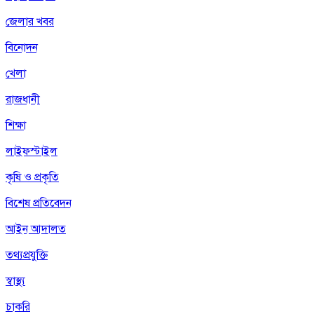
জেলার খবর
বিনোদন
খেলা
রাজধানী
শিক্ষা
লাইফস্টাইল
কৃষি ও প্রকৃতি
বিশেষ প্রতিবেদন
আইন আদালত
তথ্যপ্রযুক্তি
স্বাস্থ্য
চাকরি