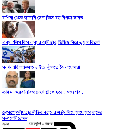
রাশিয়া থেকে জ্বালানি তেল কিনে বড় বিপদে ভারত
এবার ‘লিপ কিস বাবা’র আবির্ভাব, ভিডিও ঘিরে তুমুল বিতর্ক
মরণব্যাধি ক্যানসারের উচ্চ ঝুঁকিতে ইসরায়েলিরা
ক্রাইম ওয়েব সিরিজ দেখে স্ত্রীকে হত্যা, অতঃ পর...
হোম
গোপনীয়তার নীতি
ব্যবহারের শর্তাবলি
যোগাযোগ
আমাদের
সম্পর্কে
বিজ্ঞাপন