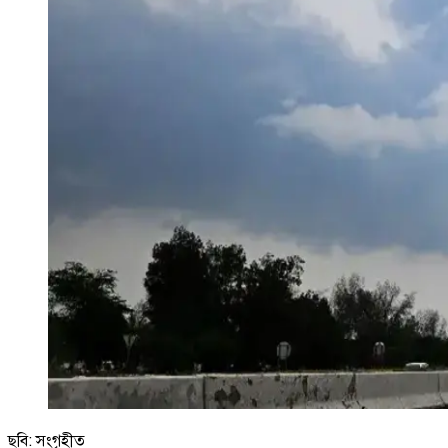
ছবি: সংগৃহীত