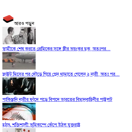
আরও পড়ুন
স্বামীকে শেষ করতে প্রেমিকের সঙ্গে স্ত্রীর ভয়ংকর ছক, অতঃপর...
ফ্লাইট মিসের পর দৌড়ে গিয়ে প্লেন থামাতে গেলেন ২ নারী, অতঃ পর...
পাকিস্তানি নারীর ফাঁদে পড়ে বিপদে ভারতের বিমানবাহিনীর পাইলট
হঠাৎ শক্তিশালী ভূমিকম্পে কেঁপে উঠল যুক্তরাষ্ট্র