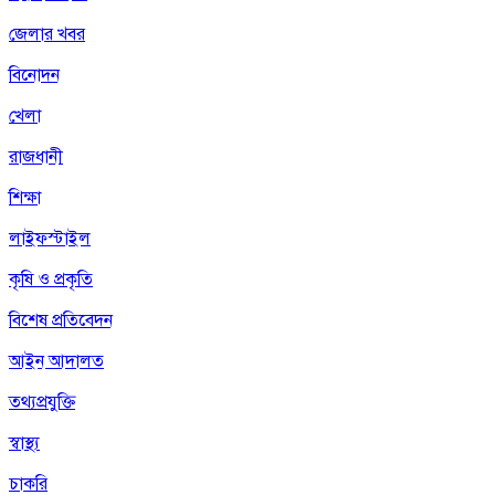
জেলার খবর
বিনোদন
খেলা
রাজধানী
শিক্ষা
লাইফস্টাইল
কৃষি ও প্রকৃতি
বিশেষ প্রতিবেদন
আইন আদালত
তথ্যপ্রযুক্তি
স্বাস্থ্য
চাকরি