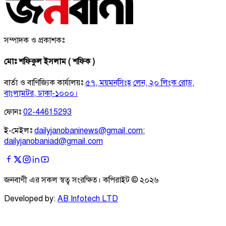
সম্পাদক ও প্রকাশকঃ
মোঃ শফিকুল ইসলাম ( শফিক )
বার্তা ও বাণিজ্যিক কার্যালয়ঃ
৫৭, ময়মনসিংহ লেন, ২০ লিংক রোড,
বাংলামটর, ঢাকা-১০০০।
ফোনঃ
02-44615293
ই-মেইলঃ
dailyjanobaninews@gmail.com
;
dailyjanobaniad@gmail.com
জনবাণী এর সকল স্বত্ব সংরক্ষিত। কপিরাইট ©
২০২৬
Developed by:
AB Infotech LTD