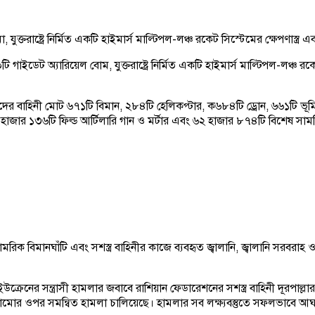
া, যুক্তরাষ্ট্রে নির্মিত একটি হাইমার্স মাল্টিপল-লঞ্চ রকেট সিস্টেমের ক্ষেপণাস্
স্থা ১০টি গাইডেট অ্যারিয়েল বোম, যুক্তরাষ্ট্রে নির্মিত একটি হাইমার্স মাল্টিপল-
াদের বাহিনী মোট ৬৭১টি বিমান, ২৮৪টি হেলিকপ্টার, ক৬৮৪টি ড্রোন, ৬৬১টি ভূমি থ
৩৫ হাজার ১৩৬টি ফিল্ড আর্টিলারি গান ও মর্টার এবং ৬২ হাজার ৮৭৪টি বিশেষ সা
ামরিক বিমানঘাঁটি এবং সশস্ত্র বাহিনীর কাজে ব্যবহৃত জ্বালানি, জ্বালানি সরব
ধে ইউক্রেনের সন্ত্রাসী হামলার জবাবে রাশিয়ান ফেডারেশনের সশস্ত্র বাহিনী দূরপাল্লা
ঠামোর ওপর সমন্বিত হামলা চালিয়েছে। হামলার সব লক্ষ্যবস্তুতে সফলভাবে আঘাত হ