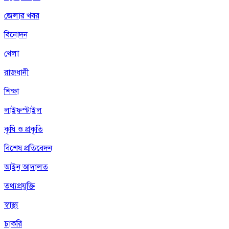
জেলার খবর
বিনোদন
খেলা
রাজধানী
শিক্ষা
লাইফস্টাইল
কৃষি ও প্রকৃতি
বিশেষ প্রতিবেদন
আইন আদালত
তথ্যপ্রযুক্তি
স্বাস্থ্য
চাকরি