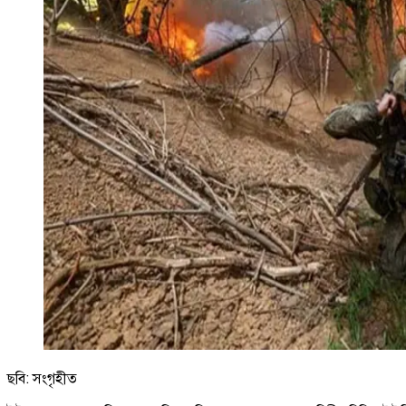
ছবি: সংগৃহীত