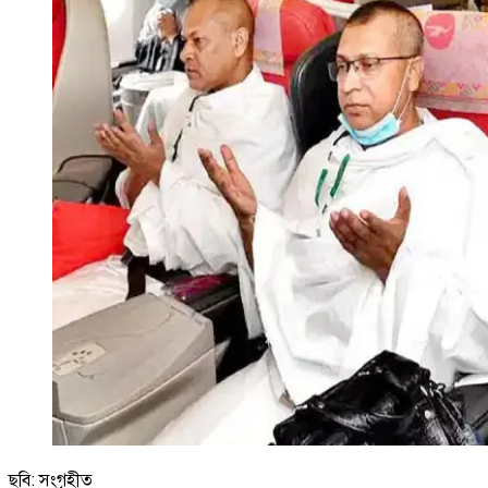
ছবি: সংগৃহীত