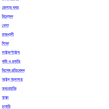
জেলার খবর
বিনোদন
খেলা
রাজধানী
শিক্ষা
লাইফস্টাইল
কৃষি ও প্রকৃতি
বিশেষ প্রতিবেদন
আইন আদালত
তথ্যপ্রযুক্তি
স্বাস্থ্য
চাকরি