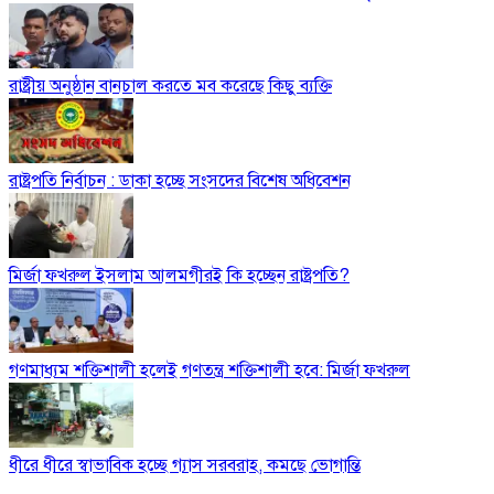
রাষ্ট্রীয় অনুষ্ঠান বানচাল করতে মব করেছে কিছু ব্যক্তি
রাষ্ট্রপতি নির্বাচন : ডাকা হচ্ছে সংসদের বিশেষ অধিবেশন
মির্জা ফখরুল ইসলাম আলমগীরই কি হচ্ছেন রাষ্ট্রপতি?
গণমাধ্যম শক্তিশালী হলেই গণতন্ত্র শক্তিশালী হবে: মির্জা ফখরুল
ধীরে ধীরে স্বাভাবিক হচ্ছে গ্যাস সরবরাহ, কমছে ভোগান্তি