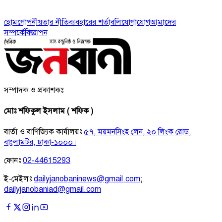
হোম
গোপনীয়তার নীতি
ব্যবহারের শর্তাবলি
যোগাযোগ
আমাদের
সম্পর্কে
বিজ্ঞাপন
সম্পাদক ও প্রকাশকঃ
মোঃ শফিকুল ইসলাম ( শফিক )
বার্তা ও বাণিজ্যিক কার্যালয়ঃ
৫৭, ময়মনসিংহ লেন, ২০ লিংক রোড,
বাংলামটর, ঢাকা-১০০০।
ফোনঃ
02-44615293
ই-মেইলঃ
dailyjanobaninews@gmail.com
;
dailyjanobaniad@gmail.com