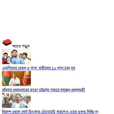
আরও পড়ুন
এমপিদের বেতন ৫ লাখ, মন্ত্রীদের ১০ লাখ চান নুর
রবিবার প্রথমবারের মতো চট্টগ্রাম সফরে যাচ্ছেন প্রধানমন্ত্রী
বিদেশ থেকে কেউ চিৎকার-চেঁচামেচি করলেও এতে গুরুত্ব দিচ্ছি না