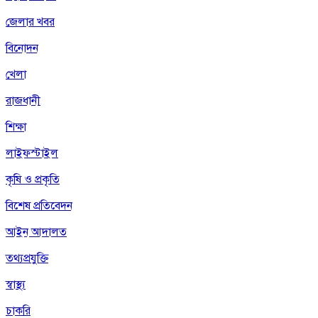
জেলার খবর
বিনোদন
খেলা
রাজধানী
শিক্ষা
লাইফস্টাইল
কৃষি ও প্রকৃতি
বিশেষ প্রতিবেদন
আইন আদালত
তথ্যপ্রযুক্তি
স্বাস্থ্য
চাকরি