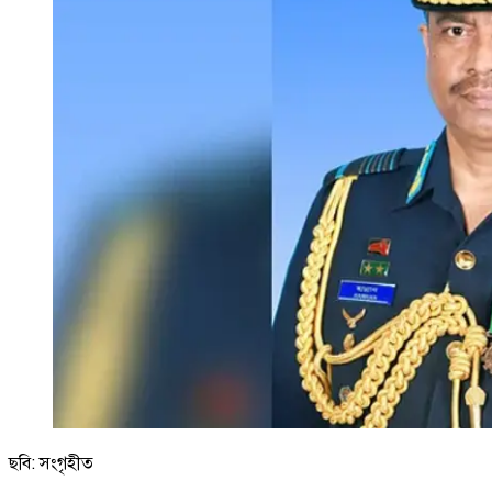
ছবি: সংগৃহীত