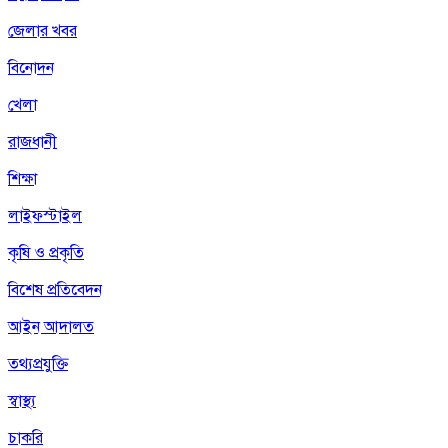
জেলার খবর
বিনোদন
খেলা
রাজধানী
শিক্ষা
লাইফস্টাইল
কৃষি ও প্রকৃতি
বিশেষ প্রতিবেদন
আইন আদালত
তথ্যপ্রযুক্তি
স্বাস্থ্য
চাকরি