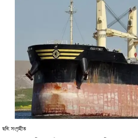
ছবি: সংগৃহীত