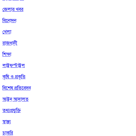
জেলার খবর
বিনোদন
খেলা
রাজধানী
শিক্ষা
লাইফস্টাইল
কৃষি ও প্রকৃতি
বিশেষ প্রতিবেদন
আইন আদালত
তথ্যপ্রযুক্তি
স্বাস্থ্য
চাকরি