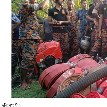
ছবি: সংগৃহীত