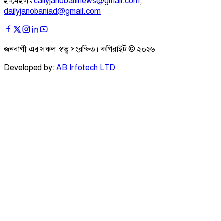
ই-মেইলঃ
dailyjanobaninews@gmail.com
;
dailyjanobaniad@gmail.com
জনবাণী এর সকল স্বত্ব সংরক্ষিত। কপিরাইট ©
২০২৬
Developed by:
AB Infotech LTD