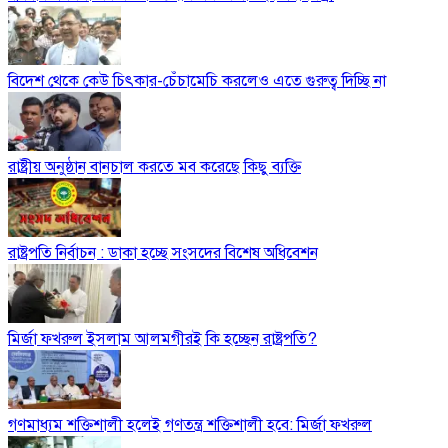
বিদেশ থেকে কেউ চিৎকার-চেঁচামেচি করলেও এতে গুরুত্ব দিচ্ছি না
রাষ্ট্রীয় অনুষ্ঠান বানচাল করতে মব করেছে কিছু ব্যক্তি
রাষ্ট্রপতি নির্বাচন : ডাকা হচ্ছে সংসদের বিশেষ অধিবেশন
মির্জা ফখরুল ইসলাম আলমগীরই কি হচ্ছেন রাষ্ট্রপতি?
গণমাধ্যম শক্তিশালী হলেই গণতন্ত্র শক্তিশালী হবে: মির্জা ফখরুল