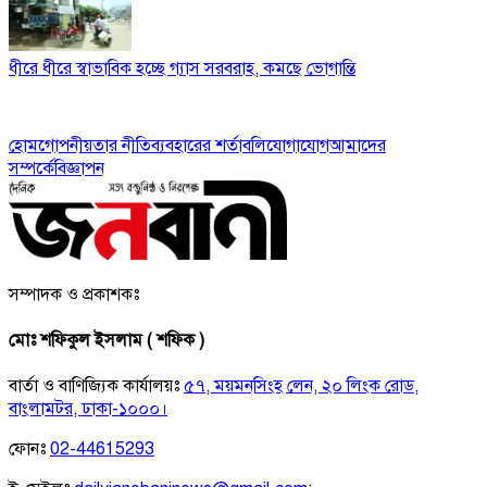
ধীরে ধীরে স্বাভাবিক হচ্ছে গ্যাস সরবরাহ, কমছে ভোগান্তি
হোম
গোপনীয়তার নীতি
ব্যবহারের শর্তাবলি
যোগাযোগ
আমাদের
সম্পর্কে
বিজ্ঞাপন
সম্পাদক ও প্রকাশকঃ
মোঃ শফিকুল ইসলাম ( শফিক )
বার্তা ও বাণিজ্যিক কার্যালয়ঃ
৫৭, ময়মনসিংহ লেন, ২০ লিংক রোড,
বাংলামটর, ঢাকা-১০০০।
ফোনঃ
02-44615293