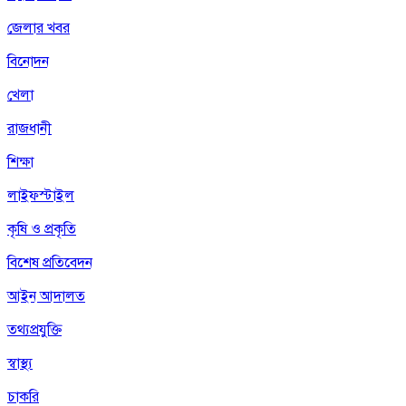
জেলার খবর
বিনোদন
খেলা
রাজধানী
শিক্ষা
লাইফস্টাইল
কৃষি ও প্রকৃতি
বিশেষ প্রতিবেদন
আইন আদালত
তথ্যপ্রযুক্তি
স্বাস্থ্য
চাকরি