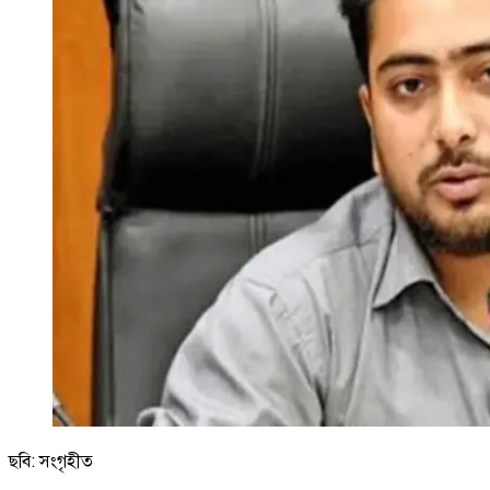
ছবি: সংগৃহীত