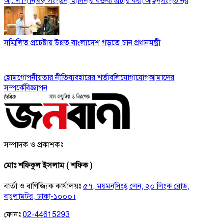
আ. লীগ নিষিদ্ধ সংগঠন, হাসিনার বক্তব্য প্রচার করা আইনসংগত নয়
সম্মিলিত প্রচেষ্টায় উন্নত বাংলাদেশ গড়তে চান প্রধানমন্ত্রী
হোম
গোপনীয়তার নীতি
ব্যবহারের শর্তাবলি
যোগাযোগ
আমাদের
সম্পর্কে
বিজ্ঞাপন
সম্পাদক ও প্রকাশকঃ
মোঃ শফিকুল ইসলাম ( শফিক )
বার্তা ও বাণিজ্যিক কার্যালয়ঃ
৫৭, ময়মনসিংহ লেন, ২০ লিংক রোড,
বাংলামটর, ঢাকা-১০০০।
ফোনঃ
02-44615293