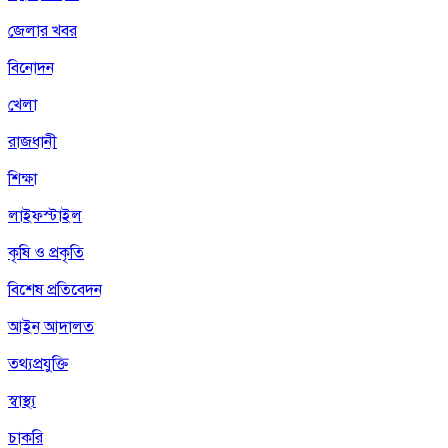
জেলার খবর
বিনোদন
খেলা
রাজধানী
শিক্ষা
লাইফস্টাইল
কৃষি ও প্রকৃতি
বিশেষ প্রতিবেদন
আইন আদালত
তথ্যপ্রযুক্তি
স্বাস্থ্য
চাকরি