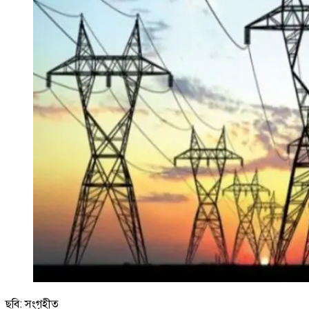
ছবি: সংগৃহীত