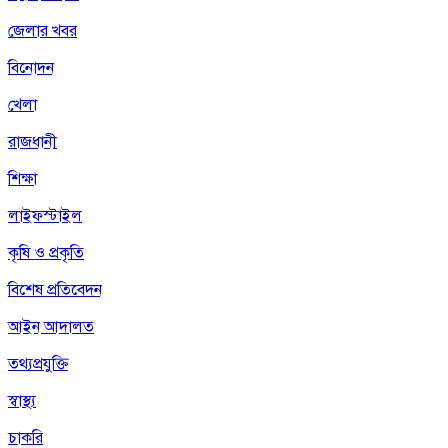
জেলার খবর
বিনোদন
খেলা
রাজধানী
শিক্ষা
লাইফস্টাইল
কৃষি ও প্রকৃতি
বিশেষ প্রতিবেদন
আইন আদালত
তথ্যপ্রযুক্তি
স্বাস্থ্য
চাকরি