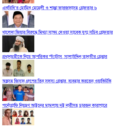
এনডিবি’র মোমিন মেহেদী ও শান্তা ফারজানাসহ গ্রেফতার ৬
খালেদা জিয়ার বিরুদ্ধে মিথ্যা সাক্ষ্য দেওয়া সাবেক যুগ্ম সচিব গ্রেফতার
প্রধানমন্ত্রীকে নিয়ে আপত্তিকর স্ট্যাটাস, সালাউদ্দিন তানভীর গ্রেপ্তার
অস্ত্রসহ জিসান গ্রুপের তিন সদস্য গ্রেপ্তার, ব্যবহার করতেন ওয়াকিটকি
পর্নোগ্রাফি নিয়ন্ত্রণ আইনের মামলায় দুই নারীসহ চারজন কারাগারে