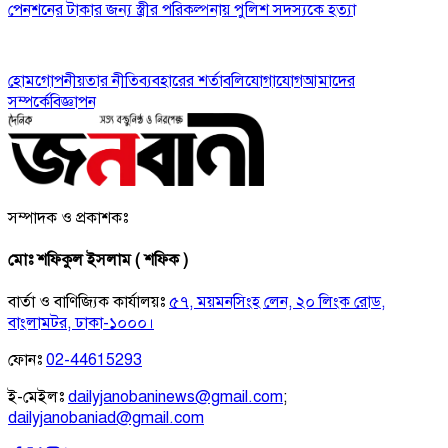
পেনশনের টাকার জন্য স্ত্রীর পরিকল্পনায় পুলিশ সদস্যকে হত্যা
হোম
গোপনীয়তার নীতি
ব্যবহারের শর্তাবলি
যোগাযোগ
আমাদের
সম্পর্কে
বিজ্ঞাপন
সম্পাদক ও প্রকাশকঃ
মোঃ শফিকুল ইসলাম ( শফিক )
বার্তা ও বাণিজ্যিক কার্যালয়ঃ
৫৭, ময়মনসিংহ লেন, ২০ লিংক রোড,
বাংলামটর, ঢাকা-১০০০।
ফোনঃ
02-44615293
ই-মেইলঃ
dailyjanobaninews@gmail.com
;
dailyjanobaniad@gmail.com