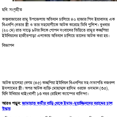
ছবি: সংগৃহীত
কক্সবাজারের রামু উপজেলায় অভিযান চালিয়ে ৪০ হাজার পিস ইয়াবাসহ এক
বিএনপি নেতার স্ত্রী ও তার সহযোগীকে আটক করেছে ডিবি পুলিশ। বুধবার
(২০ মে) রাত সাড়ে ৯টার দিকে গোপন সংবাদের ভিত্তিতে রামুর কচ্ছপিয়া
ইউনিয়নের হাজীরপাড়া এলাকায় অভিযান চালিয়ে তাদের আটক করা হয়।
বিজ্ঞাপন
আটক ছালেহা বেগম (৪৫) কচ্ছপিয়া ইউনিয়ন বিএনপির সহ-সভাপতি নজরুল
ইসলামের স্ত্রী। অপর আটক ব্যক্তি মোহাম্মদ হাসিম ওরফে ওসমান (৩৫),
যিনি উখিয়ার থাইংখালী ১৩ নম্বর রোহিঙ্গা ক্যাম্পের বাসিন্দা।
আরও পড়ুন:
জামায়াত কর্মীর বাড়ি থেকে ইমাম-মুয়াজ্জিনদের বরাদ্দের চাল
উদ্ধার