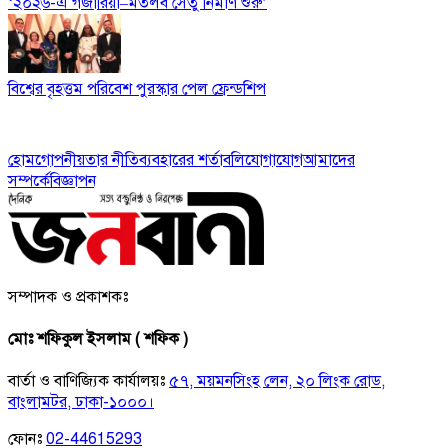
‘২০২৬-এ গজারিয়া–মতলব সেতু নির্মাণ শুরু’
বিশ্বের বৃহত্তম পরিবেশ পুরস্কার পেল ফ্রেন্ডশিপ
হোম
গোপনীয়তার নীতি
ব্যবহারের শর্তাবলি
যোগাযোগ
আমাদের
সম্পর্কে
বিজ্ঞাপন
সম্পাদক ও প্রকাশকঃ
মোঃ শফিকুল ইসলাম ( শফিক )
বার্তা ও বাণিজ্যিক কার্যালয়ঃ
৫৭, ময়মনসিংহ লেন, ২০ লিংক রোড,
বাংলামটর, ঢাকা-১০০০।
ফোনঃ
02-44615293