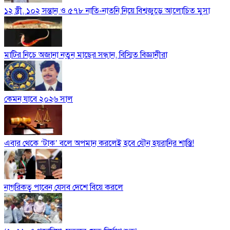
১২ স্ত্রী, ১০২ সন্তান ও ৫৭৮ নাতি-নাতনি নিয়ে বিশ্বজুড়ে আলোচিত মুসা
মাটির নিচে অজানা নতুন মাছের সন্ধান, বিস্মিত বিজ্ঞানীরা
কেমন যাবে ২০২৬ সাল
এবার থেকে ‘টাক’ বলে অপমান করলেই হবে যৌন হয়রানির শাস্তি!
নাগরিকত্ব পাবেন যেসব দেশে বিয়ে করলে