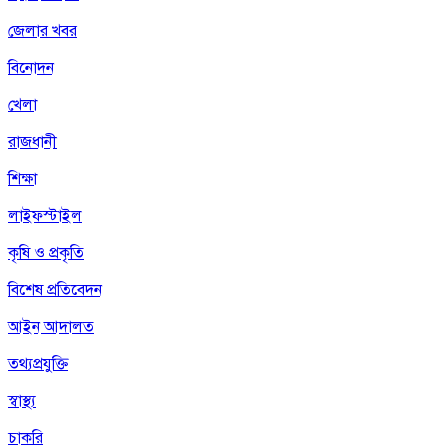
জেলার খবর
বিনোদন
খেলা
রাজধানী
শিক্ষা
লাইফস্টাইল
কৃষি ও প্রকৃতি
বিশেষ প্রতিবেদন
আইন আদালত
তথ্যপ্রযুক্তি
স্বাস্থ্য
চাকরি