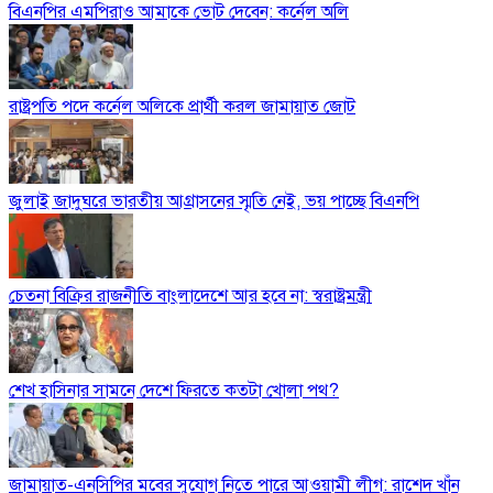
বিএনপির এমপিরাও আমাকে ভোট দেবেন: কর্নেল অলি
রাষ্ট্রপতি পদে কর্নেল অলিকে প্রার্থী করল জামায়াত জোট
জুলাই জাদুঘরে ভারতীয় আগ্রাসনের স্মৃতি নেই, ভয় পাচ্ছে বিএনপি
চেতনা বিক্রির রাজনীতি বাংলাদেশে আর হবে না: স্বরাষ্ট্রমন্ত্রী
শেখ হাসিনার সামনে দেশে ফিরতে কতটা খোলা পথ?
জামায়াত-এনসিপির মবের সুযোগ নিতে পারে আওয়ামী লীগ: রাশেদ খাঁন