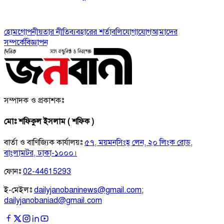
হোম
গোপনীয়তার নীতি
ব্যবহারের শর্তাবলি
যোগাযোগ
আমাদের
সম্পর্কে
বিজ্ঞাপন
সম্পাদক ও প্রকাশকঃ
মোঃ শফিকুল ইসলাম ( শফিক )
বার্তা ও বাণিজ্যিক কার্যালয়ঃ
৫৭, ময়মনসিংহ লেন, ২০ লিংক রোড,
বাংলামটর, ঢাকা-১০০০।
ফোনঃ
02-44615293
ই-মেইলঃ
dailyjanobaninews@gmail.com
;
dailyjanobaniad@gmail.com