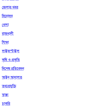
জেলার খবর
বিনোদন
খেলা
রাজধানী
শিক্ষা
লাইফস্টাইল
কৃষি ও প্রকৃতি
বিশেষ প্রতিবেদন
আইন আদালত
তথ্যপ্রযুক্তি
স্বাস্থ্য
চাকরি