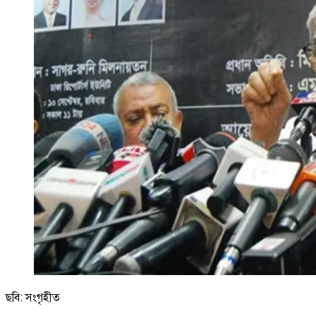
ছবি: সংগৃহীত