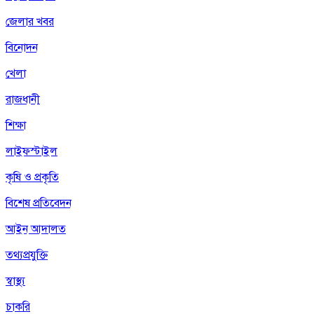
জেলার খবর
বিনোদন
খেলা
রাজধানী
শিক্ষা
লাইফস্টাইল
কৃষি ও প্রকৃতি
বিশেষ প্রতিবেদন
আইন আদালত
তথ্যপ্রযুক্তি
স্বাস্থ্য
চাকরি