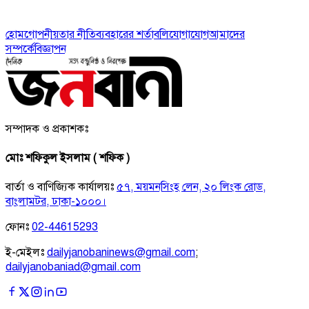
হোম
গোপনীয়তার নীতি
ব্যবহারের শর্তাবলি
যোগাযোগ
আমাদের
সম্পর্কে
বিজ্ঞাপন
সম্পাদক ও প্রকাশকঃ
মোঃ শফিকুল ইসলাম ( শফিক )
বার্তা ও বাণিজ্যিক কার্যালয়ঃ
৫৭, ময়মনসিংহ লেন, ২০ লিংক রোড,
বাংলামটর, ঢাকা-১০০০।
ফোনঃ
02-44615293
ই-মেইলঃ
dailyjanobaninews@gmail.com
;
dailyjanobaniad@gmail.com