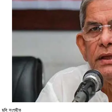
ছবি: সংগৃহীত