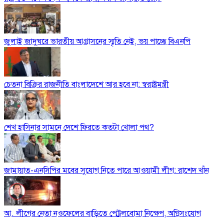
জুলাই জাদুঘরে ভারতীয় আগ্রাসনের স্মৃতি নেই, ভয় পাচ্ছে বিএনপি
চেতনা বিক্রির রাজনীতি বাংলাদেশে আর হবে না: স্বরাষ্ট্রমন্ত্রী
শেখ হাসিনার সামনে দেশে ফিরতে কতটা খোলা পথ?
জামায়াত-এনসিপির মবের সুযোগ নিতে পারে আওয়ামী লীগ: রাশেদ খাঁন
আ. লীগের নেতা নওফেলের বাড়িতে পেট্রলবোমা নিক্ষেপ, অগ্নিসংযোগ