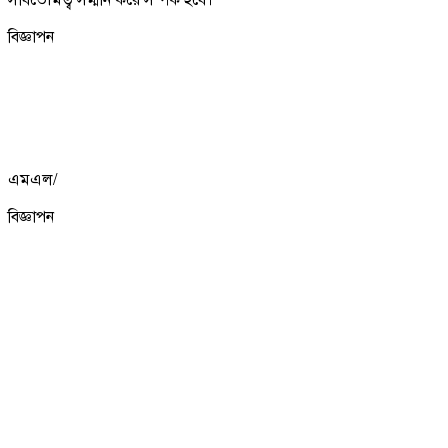
বিজ্ঞাপন
এমএল/
বিজ্ঞাপন