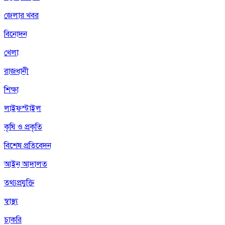
জেলার খবর
বিনোদন
খেলা
রাজধানী
শিক্ষা
লাইফস্টাইল
কৃষি ও প্রকৃতি
বিশেষ প্রতিবেদন
আইন আদালত
তথ্যপ্রযুক্তি
স্বাস্থ্য
চাকরি