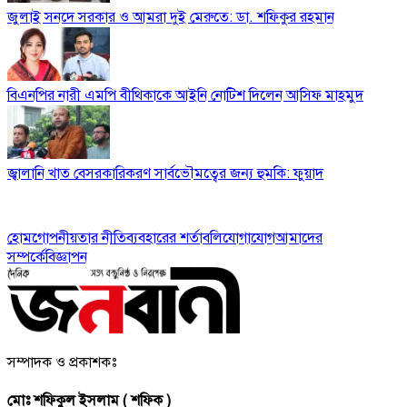
জুলাই সনদে সরকার ও আমরা দুই মেরুতে: ডা. শফিকুর রহমান
বিএনপির নারী এমপি বীথিকাকে আইনি নোটিশ দিলেন আসিফ মাহমুদ
জ্বালানি খাত বেসরকারিকরণ সার্বভৌমত্বের জন্য হুমকি: ফুয়াদ
হোম
গোপনীয়তার নীতি
ব্যবহারের শর্তাবলি
যোগাযোগ
আমাদের
সম্পর্কে
বিজ্ঞাপন
সম্পাদক ও প্রকাশকঃ
মোঃ শফিকুল ইসলাম ( শফিক )