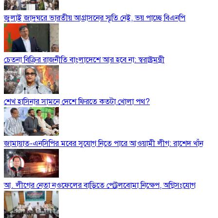
জুলাই জাদুঘরে ভারতীয় আগ্রাসনের স্মৃতি নেই, ভয় পাচ্ছে বিএনপি
চেতনা বিক্রির রাজনীতি বাংলাদেশে আর হবে না: স্বরাষ্ট্রমন্ত্রী
শেখ হাসিনার সামনে দেশে ফিরতে কতটা খোলা পথ?
জামায়াত-এনসিপির মবের সুযোগ নিতে পারে আওয়ামী লীগ: রাশেদ খাঁন
আ. লীগের নেতা নওফেলের বাড়িতে পেট্রলবোমা নিক্ষেপ, অগ্নিসংযোগ