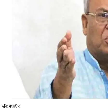
ছবি: সংগৃহীত