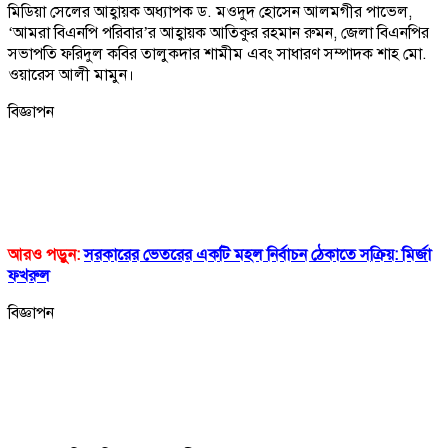
মিডিয়া সেলের আহ্বায়ক অধ্যাপক ড. মওদুদ হোসেন আলমগীর পাভেল,
‘আমরা বিএনপি পরিবার’র আহ্বায়ক আতিকুর রহমান রুমন, জেলা বিএনপির
সভাপতি ফরিদুল কবির তালুকদার শামীম এবং সাধারণ সম্পাদক শাহ মো.
ওয়ারেস আলী মামুন।
বিজ্ঞাপন
আরও পড়ুন:
সরকারের ভেতরের একটি মহল নির্বাচন ঠেকাতে সক্রিয়: মির্জা
ফখরুল
বিজ্ঞাপন