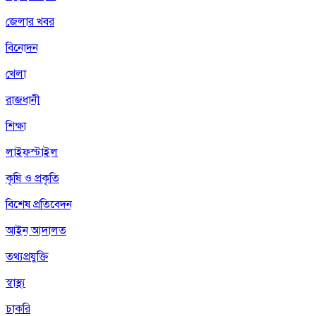
জেলার খবর
বিনোদন
খেলা
রাজধানী
শিক্ষা
লাইফস্টাইল
কৃষি ও প্রকৃতি
বিশেষ প্রতিবেদন
আইন আদালত
তথ্যপ্রযুক্তি
স্বাস্থ্য
চাকরি