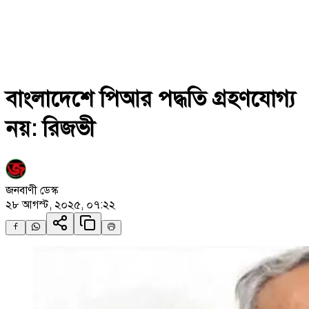
বাংলাদেশে পিআর পদ্ধতি গ্রহণযোগ্য
নয়: রিজভী
জনবাণী ডেস্ক
২৮ আগস্ট, ২০২৫, ০৭:২২