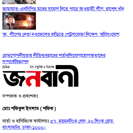
জামায়াত-এনসিপির মবের সুযোগ নিতে পারে আওয়ামী লীগ: রাশেদ খাঁন
আ. লীগের নেতা নওফেলের বাড়িতে পেট্রলবোমা নিক্ষেপ, অগ্নিসংযোগ
হোম
গোপনীয়তার নীতি
ব্যবহারের শর্তাবলি
যোগাযোগ
আমাদের
সম্পর্কে
বিজ্ঞাপন
সম্পাদক ও প্রকাশকঃ
মোঃ শফিকুল ইসলাম ( শফিক )
বার্তা ও বাণিজ্যিক কার্যালয়ঃ
৫৭, ময়মনসিংহ লেন, ২০ লিংক রোড,
বাংলামটর, ঢাকা-১০০০।