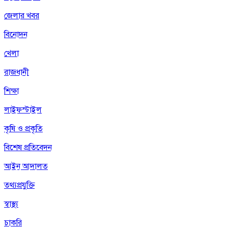
জেলার খবর
বিনোদন
খেলা
রাজধানী
শিক্ষা
লাইফস্টাইল
কৃষি ও প্রকৃতি
বিশেষ প্রতিবেদন
আইন আদালত
তথ্যপ্রযুক্তি
স্বাস্থ্য
চাকরি