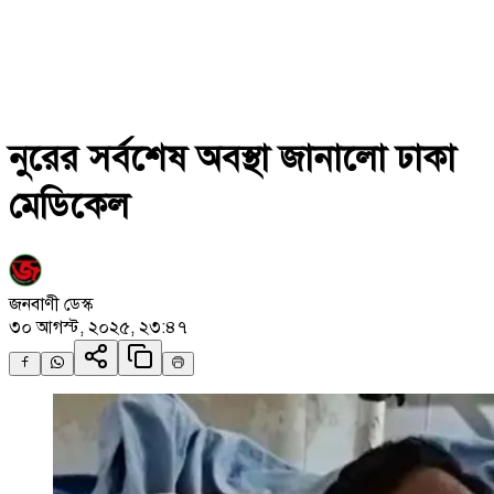
নুরের সর্বশেষ অবস্থা জানালো ঢাকা
মেডিকেল
জনবাণী ডেস্ক
৩০ আগস্ট, ২০২৫, ২৩:৪৭