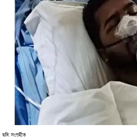
ছবি: সংগৃহীত