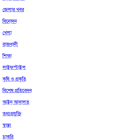
জেলার খবর
বিনোদন
খেলা
রাজধানী
শিক্ষা
লাইফস্টাইল
কৃষি ও প্রকৃতি
বিশেষ প্রতিবেদন
আইন আদালত
তথ্যপ্রযুক্তি
স্বাস্থ্য
চাকরি