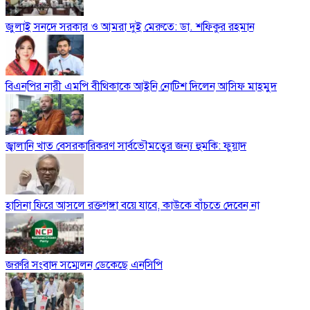
জুলাই সনদে সরকার ও আমরা দুই মেরুতে: ডা. শফিকুর রহমান
বিএনপির নারী এমপি বীথিকাকে আইনি নোটিশ দিলেন আসিফ মাহমুদ
জ্বালানি খাত বেসরকারিকরণ সার্বভৌমত্বের জন্য হুমকি: ফুয়াদ
হাসিনা ফিরে আসলে রক্তগঙ্গা বয়ে যাবে, কাউকে বাঁচতে দেবেন না
জরুরি সংবাদ সম্মেলন ডেকেছে এনসিপি