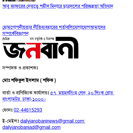
আবু জাফরের নেতৃত্বে শহীদ মিনারে ছাত্রদলের পরিচ্ছন্নতা অভিযান
হোম
গোপনীয়তার নীতি
ব্যবহারের শর্তাবলি
যোগাযোগ
আমাদের
সম্পর্কে
বিজ্ঞাপন
সম্পাদক ও প্রকাশকঃ
মোঃ শফিকুল ইসলাম ( শফিক )
বার্তা ও বাণিজ্যিক কার্যালয়ঃ
৫৭, ময়মনসিংহ লেন, ২০ লিংক রোড,
বাংলামটর, ঢাকা-১০০০।
ফোনঃ
02-44615293
ই-মেইলঃ
dailyjanobaninews@gmail.com
;
dailyjanobaniad@gmail.com