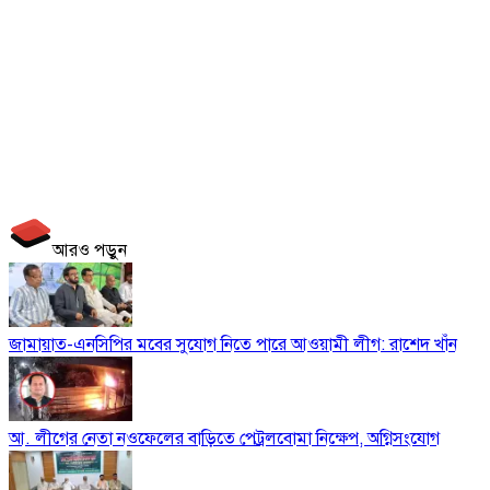
আরও পড়ুন
জামায়াত-এনসিপির মবের সুযোগ নিতে পারে আওয়ামী লীগ: রাশেদ খাঁন
আ. লীগের নেতা নওফেলের বাড়িতে পেট্রলবোমা নিক্ষেপ, অগ্নিসংযোগ