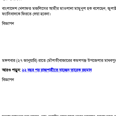
বাংলাদেশ খেলাফত মজলিসের আমীর মাওলানা মামুনুল হক বলেছেন, জুলাই সনদে
ফ্যাসিবাদকে ফিরতে দেয়া হবেনা।
বিজ্ঞাপন
মঙ্গলবার (২৭ জানুয়ারি) রাতে মৌলভীবাজারের কমলগঞ্জ উপজেলার মাধবপুর রোড
আরও পড়ুন:
২২ বছর পর রাজশাহীতে যাচ্ছেন তারেক রহমান
বিজ্ঞাপন