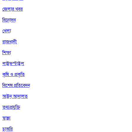
জেলার খবর
বিনোদন
খেলা
রাজধানী
শিক্ষা
লাইফস্টাইল
কৃষি ও প্রকৃতি
বিশেষ প্রতিবেদন
আইন আদালত
তথ্যপ্রযুক্তি
স্বাস্থ্য
চাকরি