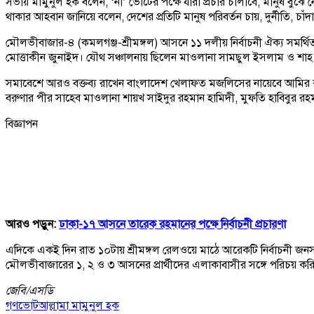
সভায় মামুনুল হক বলেন, ‘না’ ভোটের পক্ষে যারা প্রচার চালাবে, মানুষ বুঝে 
থাকার আহবান জানিয়ে বলেন, দেশের প্রতিটি মানুষ পরিবর্তন চায়, দুর্নীতি, চ
মৌলভীবাজার-৪ (কমলগঞ্জ-শ্রীমঙ্গল) আসনে ১১ দলীয় নির্বাচনী ঐক্য সমর্
মোত্তাকীন জুনাইদ। যৌথ সঞ্চালনায় ছিলেন মাওলানা সামছুল ইসলাম ও শাহ
সমাবেশে আরও বক্তব্য রাখেন বাংলাদেশ খেলাফত মজলিসের নায়েবে আমির কু
বরুণার পীর সাহেব মাওলানা শায়খ সাইদুর রহমান হামিদী, মুফতি হাবিবুর রহ
বিজ্ঞাপন
আরও পড়ুন:
ঢাকা-১৭ আসনে তারেক রহমানের পক্ষে নির্বাচনী প্রচারণা
এদিকে একই দিন রাত ১০টায় শ্রীমঙ্গল রেলওয়ে মাঠে আরেকটি নির্বাচনী জনসভা
মৌলভীবাজারের ১, ২ ও ৩ আসনের প্রার্থীদের এলাকাবাসীর সঙ্গে পরিচয় করি
জেবি/
এসডি
গণভোট
আল্লামা মামুনুল হক