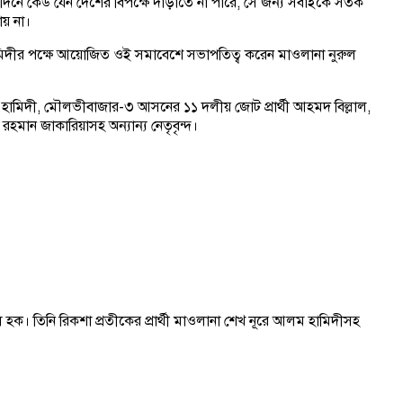
 দিনে কেউ যেন দেশের বিপক্ষে দাঁড়াতে না পারে, সে জন্য সবাইকে সতর্ক
ায় না।
ামিদীর পক্ষে আয়োজিত ওই সমাবেশে সভাপতিত্ব করেন মাওলানা নুরুল
হামিদী, মৌলভীবাজার-৩ আসনের ১১ দলীয় জোট প্রার্থী আহমদ বিল্লাল,
মান জাকারিয়াসহ অন্যান্য নেতৃবৃন্দ।
 হক। তিনি রিকশা প্রতীকের প্রার্থী মাওলানা শেখ নূরে আলম হামিদীসহ