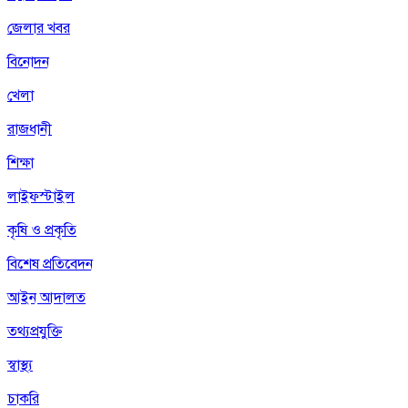
জেলার খবর
বিনোদন
খেলা
রাজধানী
শিক্ষা
লাইফস্টাইল
কৃষি ও প্রকৃতি
বিশেষ প্রতিবেদন
আইন আদালত
তথ্যপ্রযুক্তি
স্বাস্থ্য
চাকরি