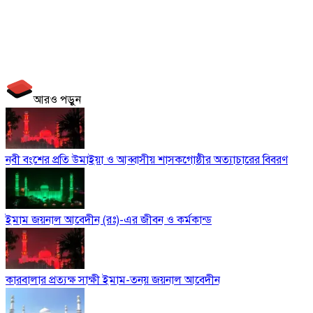
আরও পড়ুন
নবী বংশের প্রতি উমাইয়া ও আব্বাসীয় শাসকগোষ্ঠীর অত্যাচারের বিবরণ
ইমাম জয়নাল আবেদীন (রঃ)-এর জীবন ও কর্মকান্ড
কারবালার প্রত্যক্ষ সাক্ষী ইমাম-তনয় জয়নাল আবেদীন