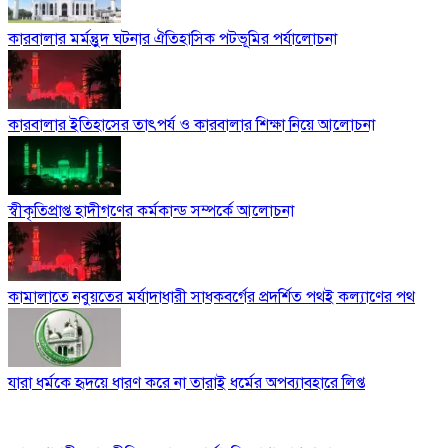
কারবালার মর্মন্তুুদ ঘটনার ঐতিহাসিক পটভূমির পর্যালোচনা
কারবালার ইতিহাসের তাৎপর্য ও কারবালার শিক্ষা নিয়ে আলোচনা
স্বীকৃতিপ্রাপ্ত হাদীগণের কর্মকান্ড সম্পর্কে আলোচনা
কামালাতে নবুয়তের মর্যাদাধারী সাধকবর্গের প্রদর্শিত পথই কল্যাণের পথ
যারা ধর্মকে হৃদয়ে ধারণ করে না তারাই ধর্মের অপব্যাবহারে লিপ্ত