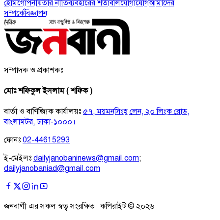
হোম
গোপনীয়তার নীতি
ব্যবহারের শর্তাবলি
যোগাযোগ
আমাদের
সম্পর্কে
বিজ্ঞাপন
সম্পাদক ও প্রকাশকঃ
মোঃ শফিকুল ইসলাম ( শফিক )
বার্তা ও বাণিজ্যিক কার্যালয়ঃ
৫৭, ময়মনসিংহ লেন, ২০ লিংক রোড,
বাংলামটর, ঢাকা-১০০০।
ফোনঃ
02-44615293
ই-মেইলঃ
dailyjanobaninews@gmail.com
;
dailyjanobaniad@gmail.com
জনবাণী এর সকল স্বত্ব সংরক্ষিত। কপিরাইট ©
২০২৬