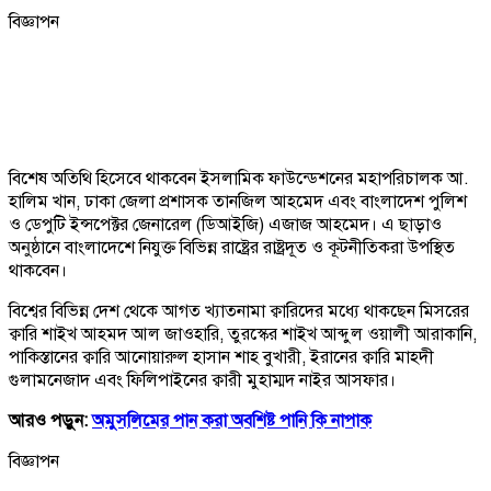
বিজ্ঞাপন
বিশেষ অতিথি হিসেবে থাকবেন ইসলামিক ফাউন্ডেশনের মহাপরিচালক আ.
হালিম খান, ঢাকা জেলা প্রশাসক তানজিল আহমেদ এবং বাংলাদেশ পুলিশ
ও ডেপুটি ইন্সপেক্টর জেনারেল (ডিআইজি) এজাজ আহমেদ। এ ছাড়াও
অনুষ্ঠানে বাংলাদেশে নিযুক্ত বিভিন্ন রাষ্ট্রের রাষ্ট্রদূত ও কূটনীতিকরা উপস্থিত
থাকবেন।
বিশ্বের বিভিন্ন দেশ থেকে আগত খ্যাতনামা ক্বারিদের মধ্যে থাকছেন মিসরের
ক্বারি শাইখ আহমদ আল জাওহারি, তুরস্কের শাইখ আব্দুল ওয়ালী আরাকানি,
পাকিস্তানের ক্বারি আনোয়ারুল হাসান শাহ বুখারী, ইরানের ক্বারি মাহদী
গুলামনেজাদ এবং ফিলিপাইনের ক্বারী মুহাম্মদ নাইর আসফার।
আরও পড়ুন:
অমুসলিমের পান করা অবশিষ্ট পানি কি নাপাক
বিজ্ঞাপন