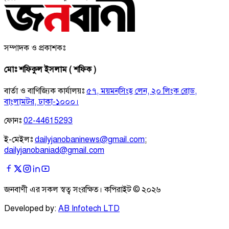
সম্পাদক ও প্রকাশকঃ
মোঃ শফিকুল ইসলাম ( শফিক )
বার্তা ও বাণিজ্যিক কার্যালয়ঃ
৫৭, ময়মনসিংহ লেন, ২০ লিংক রোড,
বাংলামটর, ঢাকা-১০০০।
ফোনঃ
02-44615293
ই-মেইলঃ
dailyjanobaninews@gmail.com
;
dailyjanobaniad@gmail.com
জনবাণী এর সকল স্বত্ব সংরক্ষিত। কপিরাইট ©
২০২৬
Developed by:
AB Infotech LTD