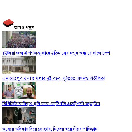
আরও পড়ুন
রক্তঝরা জুলাই গণঅভ্যুত্থানে ইতিহাসের নতুন অধ্যায়ে বাংলাদেশ
এনায়েতপুর থানা হামলার দুই বছর, স্মৃতিতে এখনও বিভীষিকা
ডিপিডিসি’র বিদ্যুৎ চুরি করে কোটিপতি প্রকৌশলী জাহাঙ্গির
অন্যের অধিকার নিয়ে সোচ্চার, নিজের ঘরে নীরব পাকিস্তান