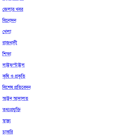
জেলার খবর
বিনোদন
খেলা
রাজধানী
শিক্ষা
লাইফস্টাইল
কৃষি ও প্রকৃতি
বিশেষ প্রতিবেদন
আইন আদালত
তথ্যপ্রযুক্তি
স্বাস্থ্য
চাকরি