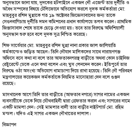
অনুসন্ধানে জানা যায়, দুদকের হটলাইনে একজন নৌ এজেন্ট তার দুর্নীতি ও
অবৈধ সম্পদের বিষয়ে টেলিফোনে অভিযোগ করলে দুদক কর্মকর্তারা মো:
মাহবুবুর রশিদ মুন্নাকে গত ১৯ অক্টোবর জিজ্ঞেসাবাদের জন্য তাকে
সেগুনবাগিচায় দুর্নীতি দমন কমিশনের প্রধান কার্যালয়ে তলব করেন। প্রাথমিক
জিঞ্জাসাবাদ শেষে তাকে ছেড়ে দেওয়া হয়। তবে তার বিরুদ্ধে অফিশিয়ালী
অনুসন্ধান শুরু হবে বলে দুদক সুত্র নিশ্চিত করেছে।
শিফ সার্ভেয়ার মো. মাহবুবুর রশিদ মুন্না নানা প্রকার জাল জালিয়াতি
কর্মকান্ডেও জড়িত আছেন। তিনি নৌযান মালিকদের সাথে নারায়ণগঞ্জ
অফিসে বসে কথা না বলে তার আফতাবনগরস্থ বাড়ীতে অথবা কোন চাইনিজ
রেষ্টুরেন্টে ডেকে এনে কথা বলেন এবং ঘুস লেনদেন করেন। ইতিপুর্বে তার
বিরুদ্ধে ওঠা অসংখ্য অভিযোগ ধামাচাপা দিয়ে রাখা হয়েছে। তিনি নৌ পরিবহন
মন্ত্রণালয়ের কয়েকজন কর্মকর্তাকে নিয়মিত মাসোহারা দেন বলে গুঞ্জন
রয়েছে।
মাসখানেক আগে তিনি তার বাড়ীতে (আফতাব নগরে) সাগর নামের একজন
ব্যবসায়ীকে ডেকে নিয়ে যৌথবাহিনী দ্বারা গ্রেফতার করান এবং সাগরের নামে
একটি মামলা দেন। সেই মামলার বাদী তার বাড়ীর নাইটগার্ড মো. রহিম
মন্ডল। যদিও এই সাগর একজন নৌখাতের দালাল।
বিজ্ঞাপন