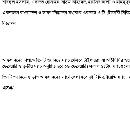
শরিফুল ইসলাম, এবাদত হোসাইন, নাসুম আহমেদ, ইয়াসির আলী ও মাহমুদু
একনজরে বাংলাদেশ ও আফগানিস্তানের মধ্যকার ওয়ানডে ও টি-টোয়েন্টি সিরি
বিজ্ঞাপন
আফগানদের বিপক্ষে তিনটি ওয়ানডে ম্যাচ খেলবে টাইগাররা, যা আইসিসির ওয়ানডে সু
ফেব্রুয়ারি ও তৃতীয় ম্যাচ অনুষ্ঠিত হবে ২৮ ফেব্রুয়ারি। সকাল ১১টায় ম্যাচগুলো
তিনটি ওয়ানডে ছাড়াও আফগানদের সাথে খেলা হবে দুইটি টি-টোয়েন্টি ম্যাচ। যা 
এসএ/