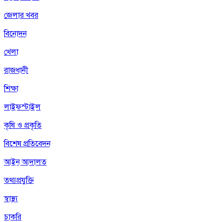
জেলার খবর
বিনোদন
খেলা
রাজধানী
শিক্ষা
লাইফস্টাইল
কৃষি ও প্রকৃতি
বিশেষ প্রতিবেদন
আইন আদালত
তথ্যপ্রযুক্তি
স্বাস্থ্য
চাকরি