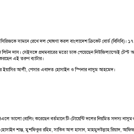
 সিরিজকে সামনে রেখে দল ঘোষণা করল বাংলাদেশ ক্রিকেট বোর্ড (বিসিবি)। ১
টন দাস। সেইসঙ্গে প্রথমবারের মতো ডাক পেয়েছেন নিউজিল্যান্ডেই টেস্ট অভি
 করছেন এই তরুণ ব্যাটার।
টার ইয়াসির আলী, পেসার এবাদত হোসাইন ও স্পিনার নাসুম আহমেদ।
এলে ভালো বোলিং করেছেন বর্তমানে টি-টোয়েন্টি দলের নিয়মিত সদস্য নাসুম
োসাইন শান্ত, মুশফিকুর রহিম, সাকিব আল হাসান, মাহমুদউল্লাহ রিয়াদ, আফিফ