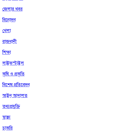
জেলার খবর
বিনোদন
খেলা
রাজধানী
শিক্ষা
লাইফস্টাইল
কৃষি ও প্রকৃতি
বিশেষ প্রতিবেদন
আইন আদালত
তথ্যপ্রযুক্তি
স্বাস্থ্য
চাকরি