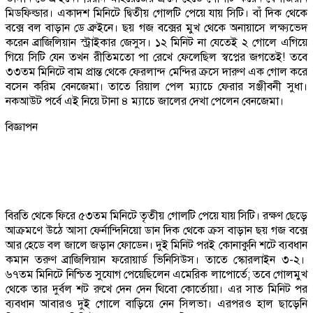
মিডফিল্ডার। একাদশ মিনিটে দ্বিতীয় গোলটি পেয়ে যায় সিটি। বাঁ দিক থেকে
বক্সে বল বাড়ান ডে ব্রুইনে। ছয় গজ বক্সের মুখ থেকে অনায়াসে লক্ষ্যভেদ
করেন ব্রাজিলিয়ান স্ট্রাইকার জেসুস। ১২ মিনিট না যেতেই ২ গোলে এগিয়ে
গিয়ে সিটি যেন তখন রীতিমতো পা রেখে ফেলেছিল স্বপ্নের জগতেই! তবে
৩৩তম মিনিটে বাম প্রান্ত থেকে ফেরলান্দ মেন্দির ক্রসে দারুণ এক গোল করে
বসেন করিম বেনজেমা। তাতে রিয়াল পেল ম্যাচে ফেরার সঞ্জীবনী সুধা।
নকআউট পর্বে এই নিয়ে টানা ৪ ম্যাচে জালের দেখা পেলেন বেনজেমা।
বিজ্ঞাপন
বিরতি থেকে ফিরে ৫৩তম মিনিটে তৃতীয় গোলটি পেয়ে যায় সিটি। রক্ষণ ছেড়ে
আক্রমণে উঠে আসা ফের্নান্দিনিয়ো ডান দিক থেকে ক্রস বাড়ান ছয় গজ বক্সে
আর হেডে বল জালে জড়ান ফোডেন। দুই মিনিট পরই কোনাকুনি শটে ব্যবধান
কমান তরুণ ব্রাজিলিয়ান ফরোয়ার্ড ভিনিসিউস। তাতে স্কোরলাইন ৩-২।
৬৭তম মিনিটে নিশ্চিত সুযোগ পেয়েছিলেন এমেরিক লাপোর্তে; তবে গোলমুখ
থেকে তার দুর্বল শট রুখে দেন দেন থিবো কোর্তোয়া। এর সাত মিনিট পর
ব্যবধান আবারও দুই গোলে বাড়িয়ে নেন সিলভা। এরপরও হাল ছাড়েনি