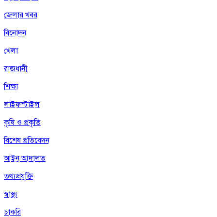
জেলার খবর
বিনোদন
খেলা
রাজধানী
শিক্ষা
লাইফস্টাইল
কৃষি ও প্রকৃতি
বিশেষ প্রতিবেদন
আইন আদালত
তথ্যপ্রযুক্তি
স্বাস্থ্য
চাকরি