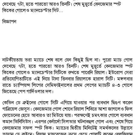
দেখেছে ৭টা, হতে পারতো আরও তিনটি। শেষ মুহূর্তে বেনজেমার স্পট
কিকের গোলেও ম্যানচেস্টার সিট...
বিজ্ঞাপন
নাটকীয়তায় ভরা ম্যাচে শেষ বলে যেন কিছুই ছিল না। পুরো ম্যাচ গোল
দেখেছে ৭টা, হতে পারতো আরও তিনটি। শেষ মুহূর্তে বেনজেমার স্পট
কিকের গোলেও ম্যানচেস্টার সিটিকে রুখতে পারেনি রিয়াল। ইউরোপ সেরা
প্রতিযোগিতাটিতে এই নিয়ে টানা তিনবার রিয়ালকে হারাল সিটি। মঙ্গলবার
রাতে চ্যাম্পিয়ন্স লিগের সেমিফাইনালের প্রথম লেগের ম্যাচটি ৪-৩ গোলে
জিতেছে পেপ গার্দিওলার দল।
কেভিন ডে ব্রুইনের গোলে সিটি এগিয়ে যাওয়ার পর ব্যবধান দ্বিগুণ করেন
গাব্রিয়েল জেসুস। বেনজেমার গোল শোধে রিয়াল শিবিরে আশা জাগলেও ফিল
ফোডেনের হেডে আবারও তা মিউয়ে যায়। পরক্ষণেই চমৎকার গোলে ব্যবধান
কমান ভিনিসিউস। এরপর বের্নার্দো সিলভার ঘটনাবহুল গোল এবং শেষে গিয়ে
বেনজেমার সফল স্পট কিক। ম্যাচের দ্বিতীয় মিনিটেই সমর্থকদের উল্লাসে
ভাসান ডে ব্রুইনে। রিয়াদ মাহরেজের ক্রসে হেডে গোলটি করেন বেলজিয়ান