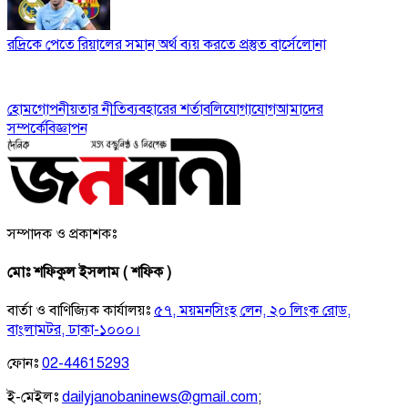
রদ্রিকে পেতে রিয়ালের সমান অর্থ ব্যয় করতে প্রস্তুত বার্সেলোনা
হোম
গোপনীয়তার নীতি
ব্যবহারের শর্তাবলি
যোগাযোগ
আমাদের
সম্পর্কে
বিজ্ঞাপন
সম্পাদক ও প্রকাশকঃ
মোঃ শফিকুল ইসলাম ( শফিক )
বার্তা ও বাণিজ্যিক কার্যালয়ঃ
৫৭, ময়মনসিংহ লেন, ২০ লিংক রোড,
বাংলামটর, ঢাকা-১০০০।
ফোনঃ
02-44615293
ই-মেইলঃ
dailyjanobaninews@gmail.com
;