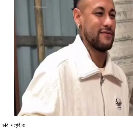
ছবি: সংগৃহীত