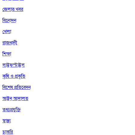
জেলার খবর
বিনোদন
খেলা
রাজধানী
শিক্ষা
লাইফস্টাইল
কৃষি ও প্রকৃতি
বিশেষ প্রতিবেদন
আইন আদালত
তথ্যপ্রযুক্তি
স্বাস্থ্য
চাকরি