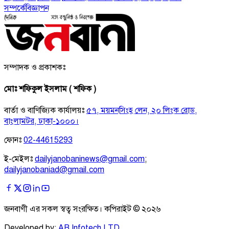
সম্পর্কে
বিজ্ঞাপন
সম্পাদক ও প্রকাশকঃ
মোঃ শফিকুল ইসলাম ( শফিক )
বার্তা ও বাণিজ্যিক কার্যালয়ঃ
৫৭, ময়মনসিংহ লেন, ২০ লিংক রোড,
বাংলামটর, ঢাকা-১০০০।
ফোনঃ
02-44615293
ই-মেইলঃ
dailyjanobaninews@gmail.com
;
dailyjanobaniad@gmail.com
জনবাণী এর সকল স্বত্ব সংরক্ষিত। কপিরাইট ©
২০২৬
Developed by:
AB Infotech LTD