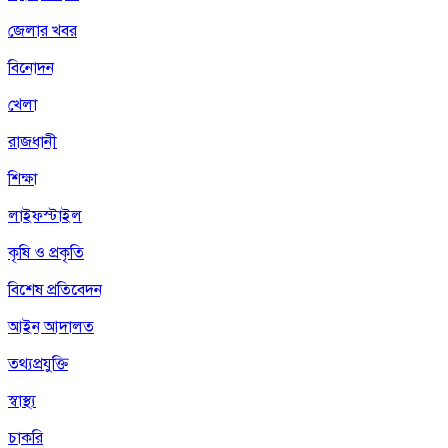
জেলার খবর
বিনোদন
খেলা
রাজধানী
শিক্ষা
লাইফস্টাইল
কৃষি ও প্রকৃতি
বিশেষ প্রতিবেদন
আইন আদালত
তথ্যপ্রযুক্তি
স্বাস্থ্য
চাকরি