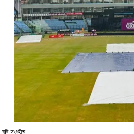
ছবি: সংগৃহীত