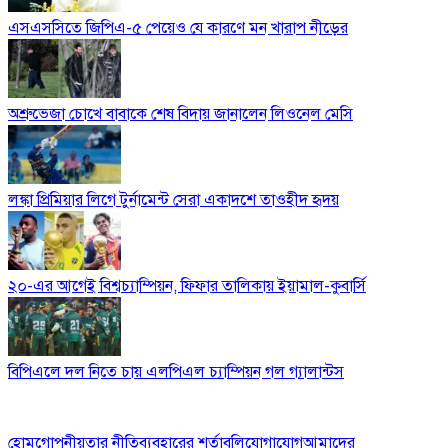
এসএসসিতে জিপিএ-৫ পেয়েও যে কারণে মন খারাপ নীড়ের
অশ্রুভেজা চোখে বাবাকে শেষ বিদায় জানালেন লিওনেল মেসি
লঙ্কা প্রিমিয়ার লিগে টুর্নামেন্ট সেরা একাদশে তাওহীদ হৃদয়
২০-এর আগেই বিশ্বচ্যাম্পিয়ন, ফিফার তালিকায় ইয়ামাল-কুবার্সি
বিপিএলে দল নিতে চায় এলপিএল চ্যাম্পিয়ন গল গ্যালান্টস
হোম
গোপনীয়তার নীতি
ব্যবহারের শর্তাবলি
যোগাযোগ
আমাদের