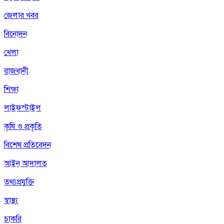
জেলার খবর
বিনোদন
খেলা
রাজধানী
শিক্ষা
লাইফস্টাইল
কৃষি ও প্রকৃতি
বিশেষ প্রতিবেদন
আইন আদালত
তথ্যপ্রযুক্তি
স্বাস্থ্য
চাকরি