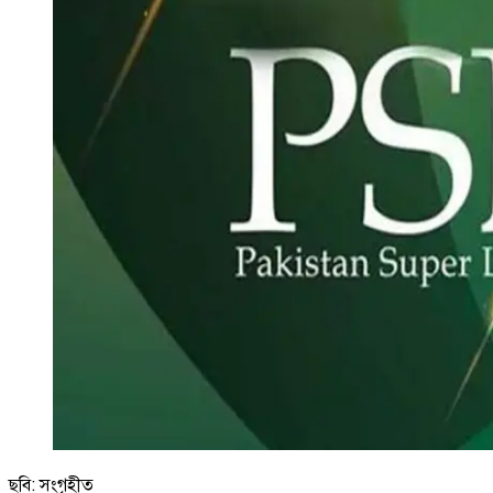
ছবি: সংগৃহীত