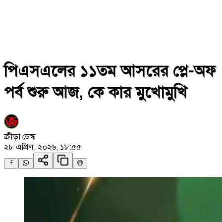
পিএসএলের ১১তম আসরের প্লে-অফ
পর্ব শুরু আজ, কে কার মুখোমুখি
ক্রীড়া ডেস্ক
২৮ এপ্রিল, ২০২৬, ১৮:৫৫