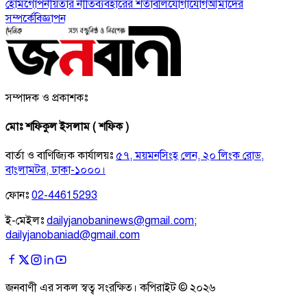
হোম
গোপনীয়তার নীতি
ব্যবহারের শর্তাবলি
যোগাযোগ
আমাদের
সম্পর্কে
বিজ্ঞাপন
সম্পাদক ও প্রকাশকঃ
মোঃ শফিকুল ইসলাম ( শফিক )
বার্তা ও বাণিজ্যিক কার্যালয়ঃ
৫৭, ময়মনসিংহ লেন, ২০ লিংক রোড,
বাংলামটর, ঢাকা-১০০০।
ফোনঃ
02-44615293
ই-মেইলঃ
dailyjanobaninews@gmail.com
;
dailyjanobaniad@gmail.com
জনবাণী এর সকল স্বত্ব সংরক্ষিত। কপিরাইট ©
২০২৬