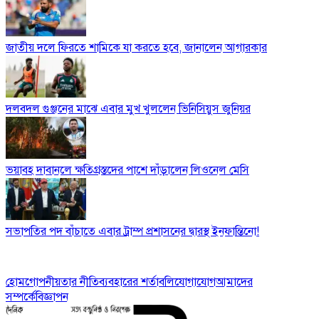
জাতীয় দলে ফিরতে শামিকে যা করতে হবে, জানালেন আগারকার
দলবদল গুঞ্জনের মাঝে এবার মুখ খুললেন ভিনিসিয়ুস জুনিয়র
ভয়াবহ দাবানলে ক্ষতিগ্রস্তদের পাশে দাঁড়ালেন লিওনেল মেসি
সভাপতির পদ বাঁচাতে এবার ট্রাম্প প্রশাসনের দ্বারস্থ ইনফান্তিনো!
হোম
গোপনীয়তার নীতি
ব্যবহারের শর্তাবলি
যোগাযোগ
আমাদের
সম্পর্কে
বিজ্ঞাপন