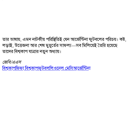
তার ভাষায়, এমন নাটকীয় পরিস্থিতিই যেন আর্জেন্টিনা ফুটবলের পরিচয়। কষ্ট,
লড়াই, উত্তেজনা আর শেষ মুহূর্তের সাফল্য—সব মিলিয়েই তৈরি হয়েছে
তাদের বিশ্বকাপ যাত্রার নতুন অধ্যায়।
জেবি/
এএস
বিশ্বকাপ
ফিফা বিশ্বকাপ
ফুটবল
লিওনেল মেসি
আর্জেন্টিনা