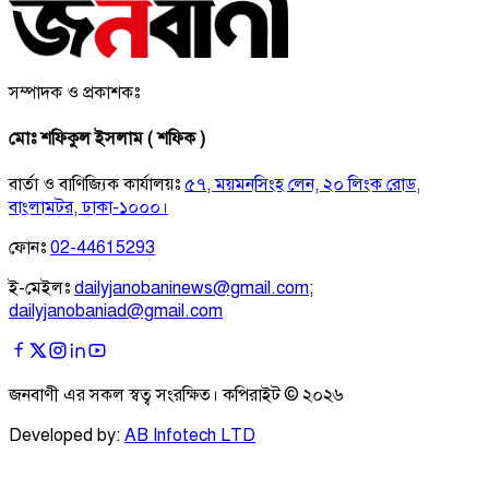
সম্পাদক ও প্রকাশকঃ
মোঃ শফিকুল ইসলাম ( শফিক )
বার্তা ও বাণিজ্যিক কার্যালয়ঃ
৫৭, ময়মনসিংহ লেন, ২০ লিংক রোড,
বাংলামটর, ঢাকা-১০০০।
ফোনঃ
02-44615293
ই-মেইলঃ
dailyjanobaninews@gmail.com
;
dailyjanobaniad@gmail.com
জনবাণী এর সকল স্বত্ব সংরক্ষিত। কপিরাইট ©
২০২৬
Developed by:
AB Infotech LTD