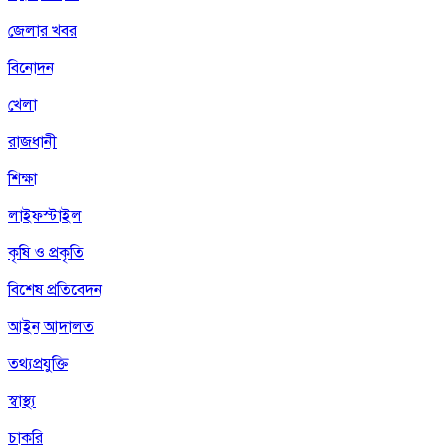
জেলার খবর
বিনোদন
খেলা
রাজধানী
শিক্ষা
লাইফস্টাইল
কৃষি ও প্রকৃতি
বিশেষ প্রতিবেদন
আইন আদালত
তথ্যপ্রযুক্তি
স্বাস্থ্য
চাকরি