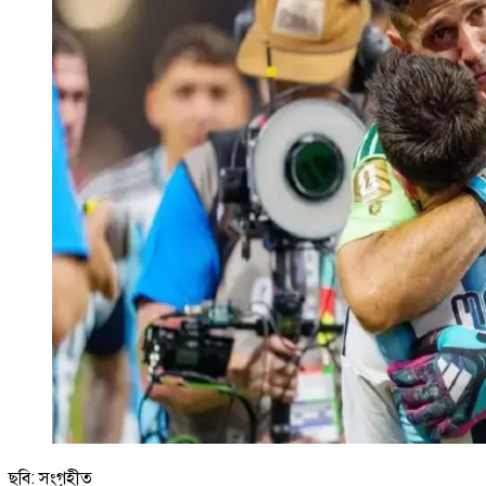
ছবি: সংগৃহীত