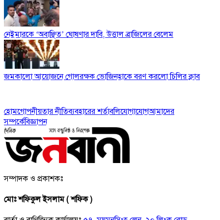
নেইমারকে ‘অবাঞ্ছিত’ ঘোষণার দাবি, উত্তাল ব্রাজিলের বেলেম
জমকালো আয়োজনে গোলরক্ষক ভোজিনহাকে বরণ করলো চিলির ক্লাব
হোম
গোপনীয়তার নীতি
ব্যবহারের শর্তাবলি
যোগাযোগ
আমাদের
সম্পর্কে
বিজ্ঞাপন
সম্পাদক ও প্রকাশকঃ
মোঃ শফিকুল ইসলাম ( শফিক )