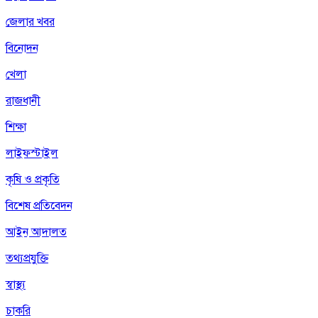
জেলার খবর
বিনোদন
খেলা
রাজধানী
শিক্ষা
লাইফস্টাইল
কৃষি ও প্রকৃতি
বিশেষ প্রতিবেদন
আইন আদালত
তথ্যপ্রযুক্তি
স্বাস্থ্য
চাকরি