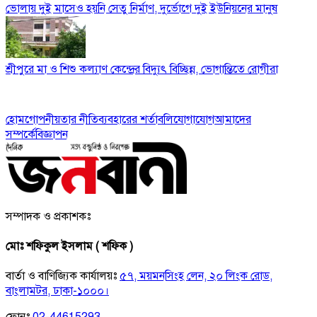
ভোলায় দুই মাসেও হয়নি সেতু নির্মাণ, দুর্ভোগে দুই ইউনিয়নের মানুষ
শ্রীপুরে মা ও শিশু কল্যাণ কেন্দ্রের বিদ্যুৎ বিচ্ছিন্ন, ভোগান্তিতে রোগীরা
হোম
গোপনীয়তার নীতি
ব্যবহারের শর্তাবলি
যোগাযোগ
আমাদের
সম্পর্কে
বিজ্ঞাপন
সম্পাদক ও প্রকাশকঃ
মোঃ শফিকুল ইসলাম ( শফিক )
বার্তা ও বাণিজ্যিক কার্যালয়ঃ
৫৭, ময়মনসিংহ লেন, ২০ লিংক রোড,
বাংলামটর, ঢাকা-১০০০।