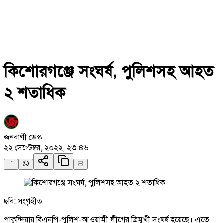
কিশোরগঞ্জে সংঘর্ষ, পুলিশসহ আহত
২ শতাধিক
জনবাণী ডেস্ক
২২ সেপ্টেম্বর, ২০২২, ২৩:৪৬
ছবি: সংগৃহীত
পাকুন্দিয়ায় বিএনপি-পুলিশ-আওয়ামী লীগের ত্রিমুখী সংঘর্ষ হয়েছে। এতে