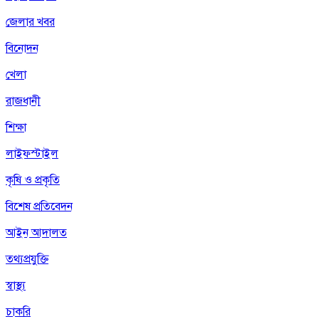
জেলার খবর
বিনোদন
খেলা
রাজধানী
শিক্ষা
লাইফস্টাইল
কৃষি ও প্রকৃতি
বিশেষ প্রতিবেদন
আইন আদালত
তথ্যপ্রযুক্তি
স্বাস্থ্য
চাকরি