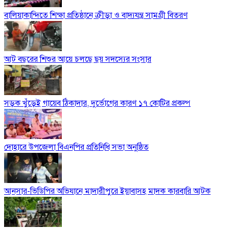
বালিয়াকান্দিতে শিক্ষা প্রতিষ্ঠানে ক্রীড়া ও বাদ্যযন্ত্র সামগ্রী বিতরণ
আট বছরের শিশুর আয়ে চলছে ছয় সদস্যের সংসার
সড়ক খুঁড়েই গায়েব ঠিকাদার, দুর্ভোগের কারণ ১৭ কোটির প্রকল্প
দোহারে উপজেলা বিএনপির প্রতিনিধি সভা অনুষ্ঠিত
আনসার-ভিডিপির অভিযানে মাদারীপুরে ইয়াবাসহ মাদক কারবারি আটক