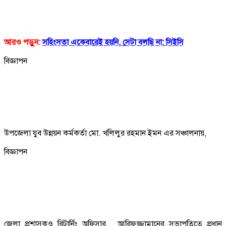
আরও পড়ুন:
সহিংসতা একেবারেই হয়নি, সেটা বলছি না: সিইসি
বিজ্ঞাপন
উপজেলা যুব উন্নয়ন কর্মকর্তা মো. খলিলুর রহমান ইমন এর সঞ্চালনায়,
বিজ্ঞাপন
জেলা প্রশাসকও রিটার্নিং অফিসার, আরিফুজ্জামানের সভাপতিত্বে প্রধান