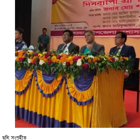
ছবি: সংগৃহীত