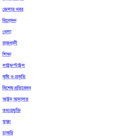
জেলার খবর
বিনোদন
খেলা
রাজধানী
শিক্ষা
লাইফস্টাইল
কৃষি ও প্রকৃতি
বিশেষ প্রতিবেদন
আইন আদালত
তথ্যপ্রযুক্তি
স্বাস্থ্য
চাকরি