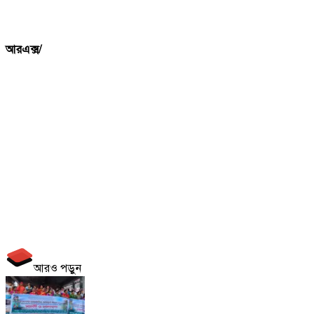
আরএক্স/
আরও পড়ুন