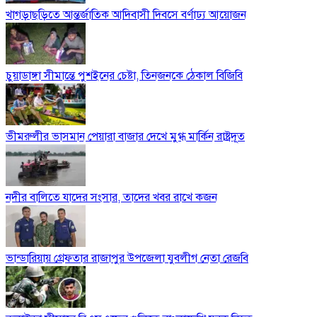
খাগড়াছড়িতে আন্তর্জাতিক আদিবাসী দিবসে বর্ণাঢ্য আয়োজন
চুয়াডাঙ্গা সীমান্তে পুশইনের চেষ্টা, তিনজনকে ঠেকাল বিজিবি
ভীমরুলীর ভাসমান পেয়ারা বাজার দেখে মুগ্ধ মার্কিন রাষ্ট্রদূত
নদীর বালিতে যাদের সংসার, তাদের খবর রাখে কজন
ভান্ডারিয়ায় গ্রেফতার রাজাপুর উপজেলা যুবলীগ নেতা রেজবি