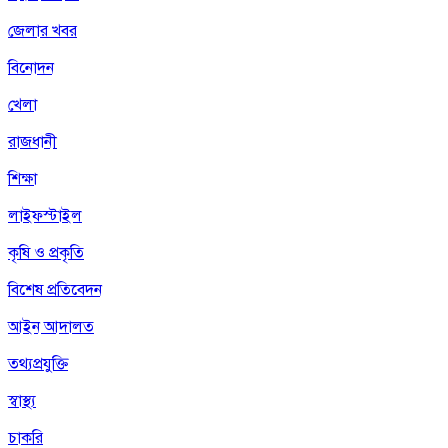
জেলার খবর
বিনোদন
খেলা
রাজধানী
শিক্ষা
লাইফস্টাইল
কৃষি ও প্রকৃতি
বিশেষ প্রতিবেদন
আইন আদালত
তথ্যপ্রযুক্তি
স্বাস্থ্য
চাকরি