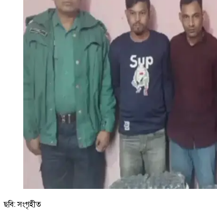
ছবি: সংগৃহীত