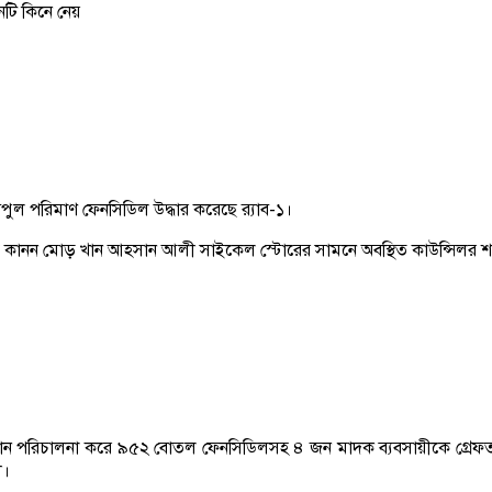
টি কিনে নেয়
পুল পরিমাণ ফেনসিডিল উদ্ধার করেছে র‌্যাব-১।
র সবুজ কানন মোড় খান আহসান আলী সাইকেল স্টোরের সামনে অবস্থিত কাউন্সিল
যান পরিচালনা করে ৯৫২ বোতল ফেনসিডিলসহ ৪ জন মাদক ব্যবসায়ীকে গ্রেফতা
ী।