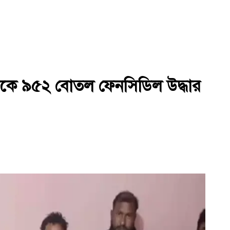
থেকে ৯৫২ বোতল ফেনসিডিল উদ্ধার