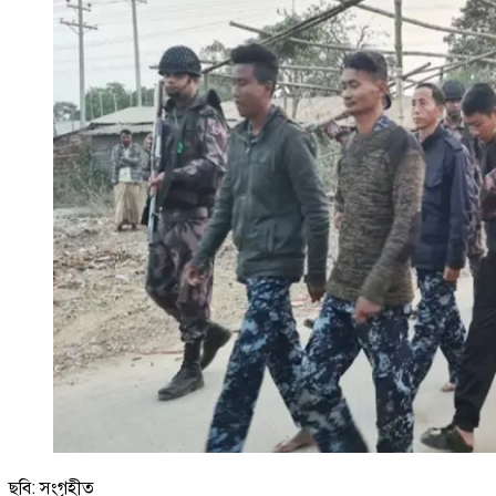
ছবি: সংগৃহীত