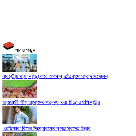
আরও পড়ুন
বারহাট্টায় মাথা ন্যাড়া করে অপমান, প্রতিবাদে সংবাদ সম্মেলন
আওয়ামী লীগ আমাদের শত্রু নয়, বরং মিত্র: এমপি নাছির
‘প্রেমিকার’ বিয়ের দিনে যুবকের ঝুলন্ত মরদেহ উদ্ধার