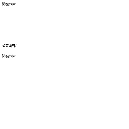
বিজ্ঞাপন
এমএল/
বিজ্ঞাপন