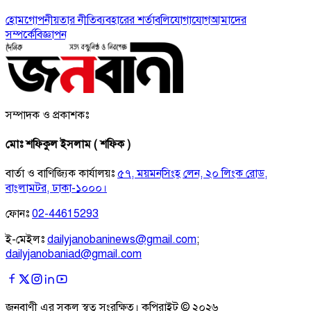
হোম
গোপনীয়তার নীতি
ব্যবহারের শর্তাবলি
যোগাযোগ
আমাদের
সম্পর্কে
বিজ্ঞাপন
সম্পাদক ও প্রকাশকঃ
মোঃ শফিকুল ইসলাম ( শফিক )
বার্তা ও বাণিজ্যিক কার্যালয়ঃ
৫৭, ময়মনসিংহ লেন, ২০ লিংক রোড,
বাংলামটর, ঢাকা-১০০০।
ফোনঃ
02-44615293
ই-মেইলঃ
dailyjanobaninews@gmail.com
;
dailyjanobaniad@gmail.com
জনবাণী এর সকল স্বত্ব সংরক্ষিত। কপিরাইট ©
২০২৬