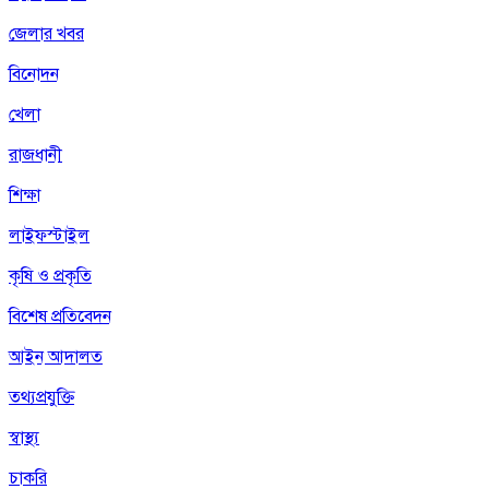
জেলার খবর
বিনোদন
খেলা
রাজধানী
শিক্ষা
লাইফস্টাইল
কৃষি ও প্রকৃতি
বিশেষ প্রতিবেদন
আইন আদালত
তথ্যপ্রযুক্তি
স্বাস্থ্য
চাকরি