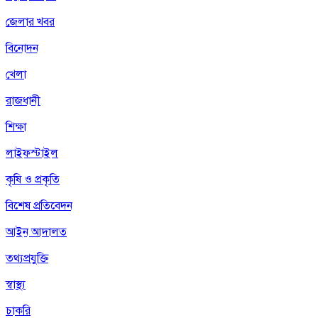
জেলার খবর
বিনোদন
খেলা
রাজধানী
শিক্ষা
লাইফস্টাইল
কৃষি ও প্রকৃতি
বিশেষ প্রতিবেদন
আইন আদালত
তথ্যপ্রযুক্তি
স্বাস্থ্য
চাকরি