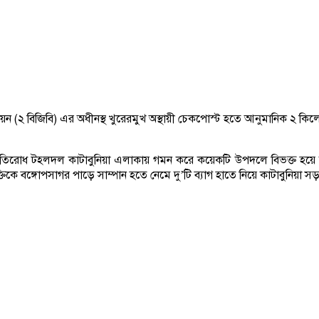
াটালিয়ন (২ বিজিবি) এর অধীনস্থ খুরেরমুখ অস্থায়ী চেকপোস্ট হতে আনুমানিক ২ 
্রতিরোধ টহলদল কাটাবুনিয়া এলাকায় গমন করে কয়েকটি উপদলে বিভক্ত হয়ে কাট
্তিকে বঙ্গোপসাগর পাড়ে সাম্পান হতে নেমে দু’টি ব্যাগ হাতে নিয়ে কাটাবুনি