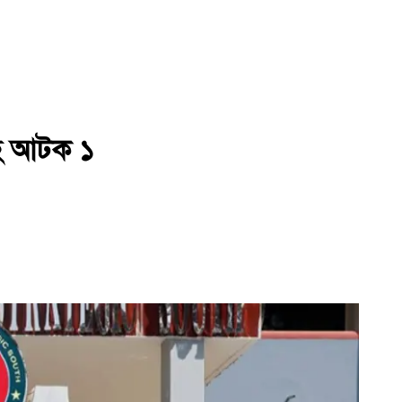
সহ আটক ১