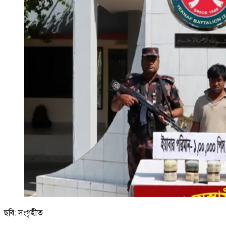
ছবি: সংগৃহীত