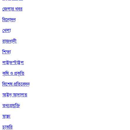
জেলার খবর
বিনোদন
খেলা
রাজধানী
শিক্ষা
লাইফস্টাইল
কৃষি ও প্রকৃতি
বিশেষ প্রতিবেদন
আইন আদালত
তথ্যপ্রযুক্তি
স্বাস্থ্য
চাকরি