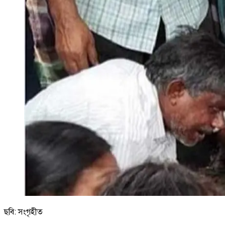
ছবি: সংগৃহীত