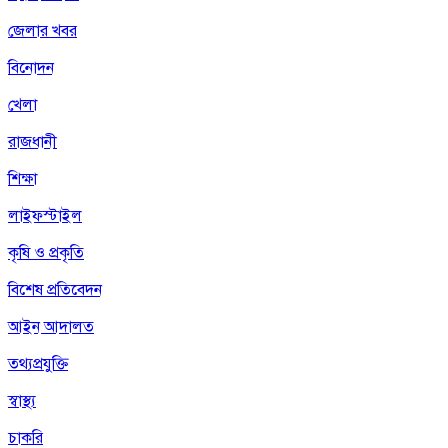
জেলার খবর
বিনোদন
খেলা
রাজধানী
শিক্ষা
লাইফস্টাইল
কৃষি ও প্রকৃতি
বিশেষ প্রতিবেদন
আইন আদালত
তথ্যপ্রযুক্তি
স্বাস্থ্য
চাকরি