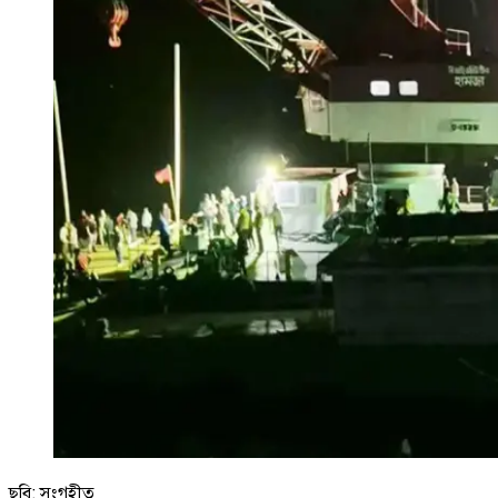
ছবি: সংগৃহীত