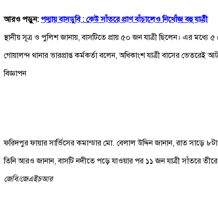
আরও পড়ুন:
পদ্মায় বাসডুবি : কেউ সাঁতরে প্রাণ বাঁচালেও নিখোঁজ বহু যাত্রী
স্থানীয় সূত্র ও পুলিশ জানায়, বাসটিতে প্রায় ৫০ জন যাত্রী ছিলেন। এর মধ্
গোয়ালন্দ থানার ভারপ্রাপ্ত কর্মকর্তা বলেন, অধিকাংশ যাত্রী বাসের ভেতরেই 
বিজ্ঞাপন
ফরিদপুর ফায়ার সার্ভিসের কমান্ডার মো. বেলাল উদ্দিন জানান, রাত সাড়ে ৮ট
তিনি আরও জানান, বাসটি নদীতে পড়ে যাওয়ার পর ১১ জন যাত্রী সাঁতরে তীরে 
জেবি/
জেএইচআর