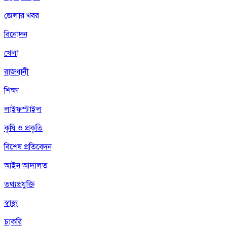
জেলার খবর
বিনোদন
খেলা
রাজধানী
শিক্ষা
লাইফস্টাইল
কৃষি ও প্রকৃতি
বিশেষ প্রতিবেদন
আইন আদালত
তথ্যপ্রযুক্তি
স্বাস্থ্য
চাকরি