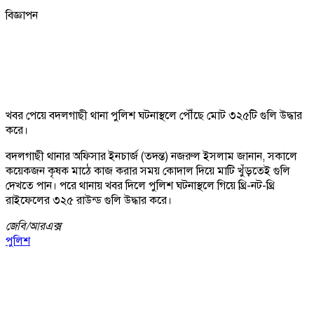
বিজ্ঞাপন
খবর পেয়ে বদলগাছী থানা পুলিশ ঘটনাস্থলে পৌঁছে মোট ৩২৫টি গুলি উদ্ধার
করে।
বদলগাছী থানার অফিসার ইনচার্জ (তদন্ত) নজরুল ইসলাম জানান, সকালে
কয়েকজন কৃষক মাঠে কাজ করার সময় কোদাল দিয়ে মাটি খুঁড়তেই গুলি
দেখতে পান। পরে থানায় খবর দিলে পুলিশ ঘটনাস্থলে গিয়ে থ্রি-নট-থ্রি
রাইফেলের ৩২৫ রাউন্ড গুলি উদ্ধার করে।
জেবি/
আরএক্স
পুলিশ