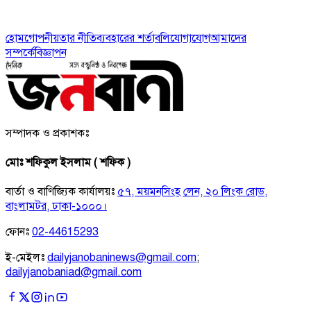
হোম
গোপনীয়তার নীতি
ব্যবহারের শর্তাবলি
যোগাযোগ
আমাদের
সম্পর্কে
বিজ্ঞাপন
সম্পাদক ও প্রকাশকঃ
মোঃ শফিকুল ইসলাম ( শফিক )
বার্তা ও বাণিজ্যিক কার্যালয়ঃ
৫৭, ময়মনসিংহ লেন, ২০ লিংক রোড,
বাংলামটর, ঢাকা-১০০০।
ফোনঃ
02-44615293
ই-মেইলঃ
dailyjanobaninews@gmail.com
;
dailyjanobaniad@gmail.com