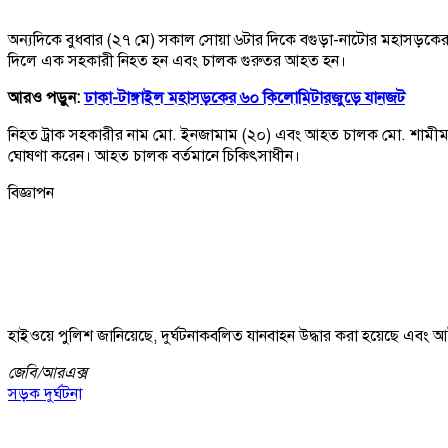
অন্যদিকে বুধবার (২৭ মে) সকাল সোয়া ৬টার দিকে বগুড়া-নাটোর মহাসড়কের ন
দিলে এক সহকারী নিহত হন এবং চালক গুরুতর আহত হন।
আরও পড়ুন:
ঢাকা-টাঙ্গাইল মহাসড়কের ৬০ কিলোমিটারজুড়ে যানজট
নিহত ট্রাক সহকারীর নাম মো. ইনজামাম (২০) এবং আহত চালক মো. শামীম 
ঘোষণা করেন। আহত চালক বর্তমানে চিকিৎসাধীন।
বিজ্ঞাপন
হাইওয়ে পুলিশ জানিয়েছে, দুর্ঘটনাকবলিত যানবাহন উদ্ধার করা হয়েছে এবং আইনগ
জেবি/
আরএক্স
সড়ক দুর্ঘটনা