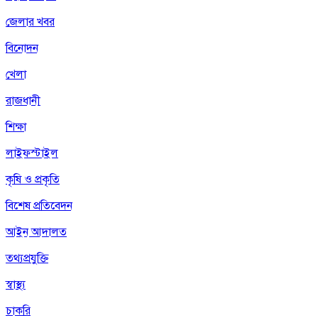
জেলার খবর
বিনোদন
খেলা
রাজধানী
শিক্ষা
লাইফস্টাইল
কৃষি ও প্রকৃতি
বিশেষ প্রতিবেদন
আইন আদালত
তথ্যপ্রযুক্তি
স্বাস্থ্য
চাকরি