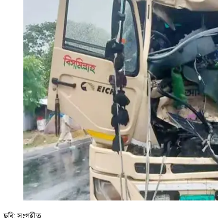
ছবি: সংগৃহীত