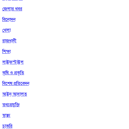
জেলার খবর
বিনোদন
খেলা
রাজধানী
শিক্ষা
লাইফস্টাইল
কৃষি ও প্রকৃতি
বিশেষ প্রতিবেদন
আইন আদালত
তথ্যপ্রযুক্তি
স্বাস্থ্য
চাকরি