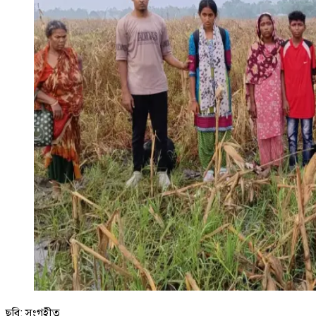
ছবি: সংগৃহীত