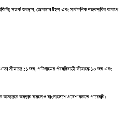
(বিজিবি) সতর্ক অবস্থান, জোরদার টহল এবং সার্বক্ষণিক নজরদারির কারণে
াতা সীমান্তে ১১ জন, পাটগ্রামের পঁয়ষট্টিবাড়ী সীমান্তে ১০ জন এবং
ের অভ্যন্তরে অবস্থান করলেও বাংলাদেশে প্রবেশ করতে পারেননি।