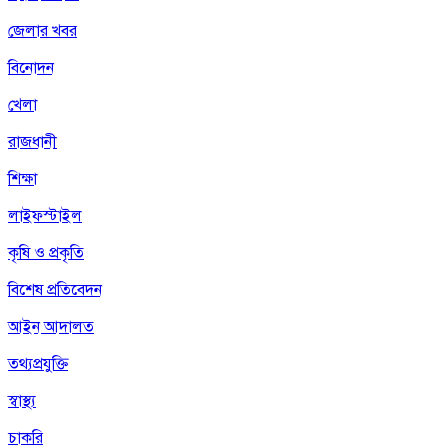
জেলার খবর
বিনোদন
খেলা
রাজধানী
শিক্ষা
লাইফস্টাইল
কৃষি ও প্রকৃতি
বিশেষ প্রতিবেদন
আইন আদালত
তথ্যপ্রযুক্তি
স্বাস্থ্য
চাকরি