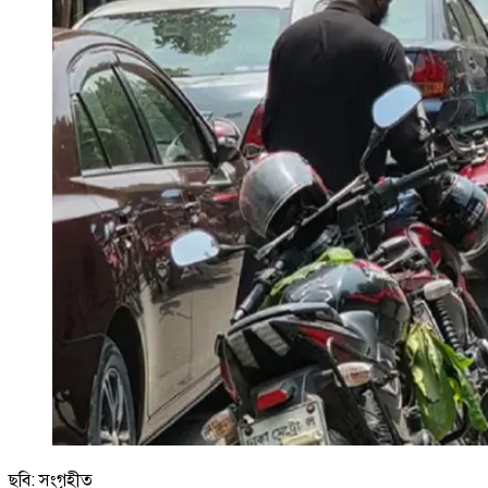
ছবি: সংগৃহীত