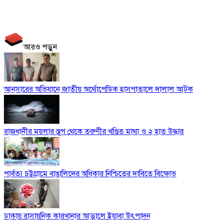
আরও পড়ুন
আনসারের অভিযানে জাতীয় অর্থোপেডিক হাসপাতালে দালাল আটক
রাজধানীর ময়লার স্তূপ থেকে তরুণীর খণ্ডিত মাথা ও ২ হাত উদ্ধার
পার্বত্য চট্টগ্রামে বাঙালিদের অধিকার নিশ্চিতের দাবিতে বিক্ষোভ
ঢাকায় রাসায়নিক কারখানার আড়ালে ইয়াবা উৎপাদন