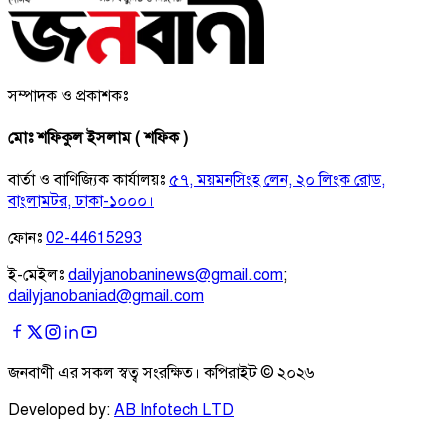
সম্পাদক ও প্রকাশকঃ
মোঃ শফিকুল ইসলাম ( শফিক )
বার্তা ও বাণিজ্যিক কার্যালয়ঃ
৫৭, ময়মনসিংহ লেন, ২০ লিংক রোড,
বাংলামটর, ঢাকা-১০০০।
ফোনঃ
02-44615293
ই-মেইলঃ
dailyjanobaninews@gmail.com
;
dailyjanobaniad@gmail.com
জনবাণী এর সকল স্বত্ব সংরক্ষিত। কপিরাইট ©
২০২৬
Developed by:
AB Infotech LTD