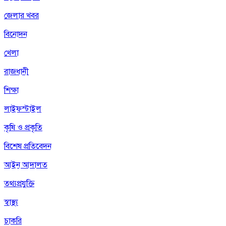
জেলার খবর
বিনোদন
খেলা
রাজধানী
শিক্ষা
লাইফস্টাইল
কৃষি ও প্রকৃতি
বিশেষ প্রতিবেদন
আইন আদালত
তথ্যপ্রযুক্তি
স্বাস্থ্য
চাকরি