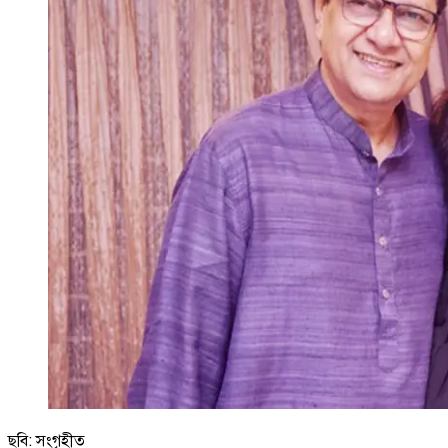
ছবি: সংগৃহীত