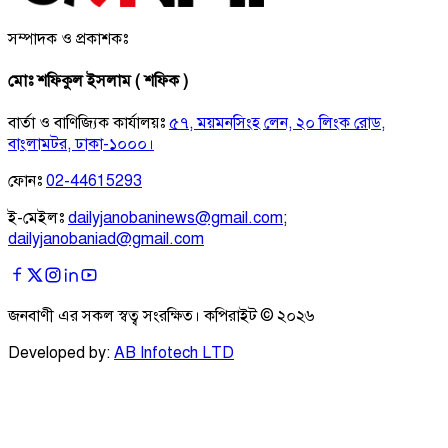
সম্পাদক ও প্রকাশকঃ
মোঃ শফিকুল ইসলাম ( শফিক )
বার্তা ও বাণিজ্যিক কার্যালয়ঃ
৫৭, ময়মনসিংহ লেন, ২০ লিংক রোড,
বাংলামটর, ঢাকা-১০০০।
ফোনঃ
02-44615293
ই-মেইলঃ
dailyjanobaninews@gmail.com
;
dailyjanobaniad@gmail.com
জনবাণী এর সকল স্বত্ব সংরক্ষিত। কপিরাইট ©
২০২৬
Developed by:
AB Infotech LTD