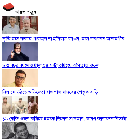
আরও পড়ুন
স্মৃতি মনে করতে পারছেন না ইলিয়াস কাঞ্চন, মনে করালেন আলমগীর
৮৩ বছর বয়সেও টানা ২৪ ঘণ্টা শুটিংয়ে অমিতাভ বচ্চন
নিলামে উঠছে অভিনেতা রাজপাল যাদবের পৈতৃক বাড়ি
১৬ কেজি ওজন কমিয়ে চমকে দিলেন সালমান, কারণ জানালেন নিজেই