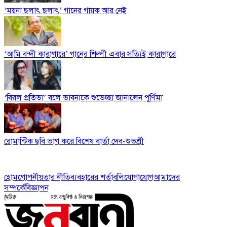
‘ময়না ছলাৎ ছলাৎ’ গানের গায়ক আর নেই
‘আমি বন্দী কারাগারে’ গানের শিল্পী এবার সত্যিই কারাগারে
‘বিরল প্রতিভা’ বলে ভাবনাকে শুভেচ্ছা জানালেন পূর্ণিমা
রোমান্টিক ছবি ভাগ করে বিশেষ বার্তা দেব-শুভশ্রী
হোম
গোপনীয়তার নীতি
ব্যবহারের শর্তাবলি
যোগাযোগ
আমাদের
সম্পর্কে
বিজ্ঞাপন