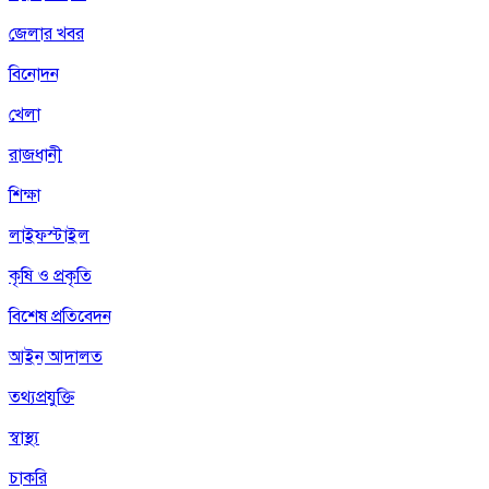
জেলার খবর
বিনোদন
খেলা
রাজধানী
শিক্ষা
লাইফস্টাইল
কৃষি ও প্রকৃতি
বিশেষ প্রতিবেদন
আইন আদালত
তথ্যপ্রযুক্তি
স্বাস্থ্য
চাকরি