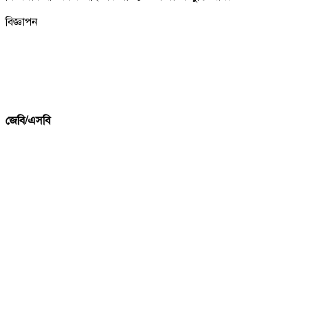
বিজ্ঞাপন
জেবি/এসবি