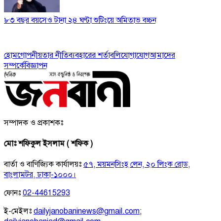
৮৩ বছর বয়সেও টানা ২৪ ঘণ্টা শুটিংয়ে অমিতাভ বচ্চন
হোম
গোপনীয়তার নীতি
ব্যবহারের শর্তাবলি
যোগাযোগ
আমাদের
সম্পর্কে
বিজ্ঞাপন
সম্পাদক ও প্রকাশকঃ
মোঃ শফিকুল ইসলাম ( শফিক )
বার্তা ও বাণিজ্যিক কার্যালয়ঃ
৫৭, ময়মনসিংহ লেন, ২০ লিংক রোড,
বাংলামটর, ঢাকা-১০০০।
ফোনঃ
02-44615293
ই-মেইলঃ
dailyjanobaninews@gmail.com
;