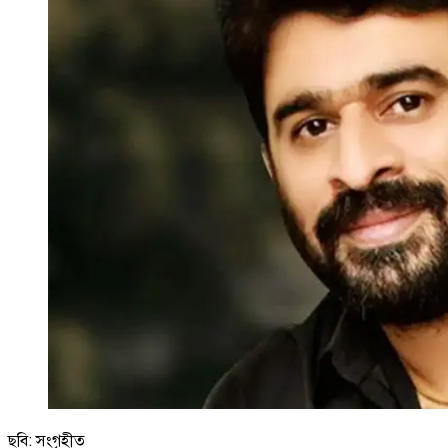
ছবি: সংগৃহীত