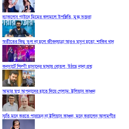
ব্যাকলেস গাউনে মিমের ঝলমলে উপস্থিতি, মুগ্ধ ভক্তরা
অতীতের কিছু ভুল না হলে জীবনযাত্রা আরও মসৃণ হতো: শাকিব খান
কনসার্টে শিল্পী হাসানের মাথায় বোতল, উঠছে নানা প্রশ্ন
আমার স্বপ্ন আপনাদের হাতে দিয়ে গেলাম: ইলিয়াস কাঞ্চন
স্মৃতি মনে করতে পারছেন না ইলিয়াস কাঞ্চন, মনে করালেন আলমগীর