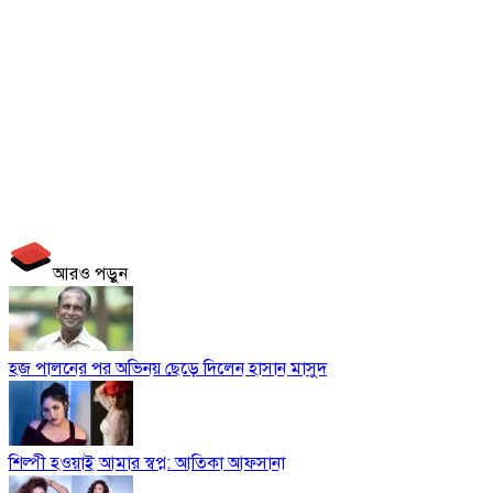
আরও পড়ুন
হজ পালনের পর অভিনয় ছেড়ে দিলেন হাসান মাসুদ
শিল্পী হওয়াই আমার স্বপ্ন: আতিকা আফসানা