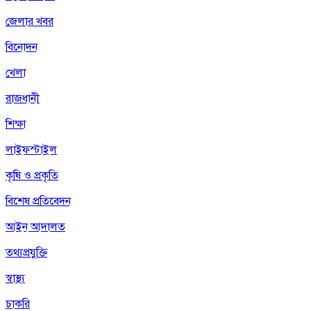
জেলার খবর
বিনোদন
খেলা
রাজধানী
শিক্ষা
লাইফস্টাইল
কৃষি ও প্রকৃতি
বিশেষ প্রতিবেদন
আইন আদালত
তথ্যপ্রযুক্তি
স্বাস্থ্য
চাকরি