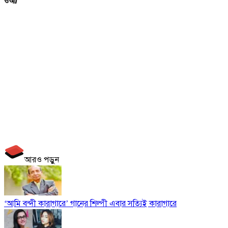
ওআ/
আরও পড়ুন
‘আমি বন্দী কারাগারে’ গানের শিল্পী এবার সত্যিই কারাগারে