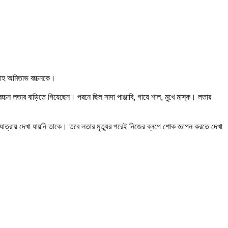
শাহ
অমিতাভ বচ্চনকে।
চ্চন লতার বাড়িতে গিয়েছেন। পরনে ছিল সাদা পাঞ্জাবি, গায়ে শাল, মুখে মাস্ক। লতার
্রায় দেখা যায়নি তাকে। তবে লতার মৃত্যুর পরেই নিজের ব্লগে শোক জ্ঞাপন করতে দেখা