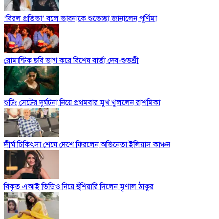
‘বিরল প্রতিভা’ বলে ভাবনাকে শুভেচ্ছা জানালেন পূর্ণিমা
রোমান্টিক ছবি ভাগ করে বিশেষ বার্তা দেব-শুভশ্রী
শুটিং সেটের দুর্ঘটনা নিয়ে প্রথমবার মুখ খুললেন রাশমিকা
দীর্ঘ চিকিৎসা শেষে দেশে ফিরলেন অভিনেতা ইলিয়াস কাঞ্চন
বিকৃত এআই ভিডিও নিয়ে হুঁশিয়ারি দিলেন মৃণাল ঠাকুর