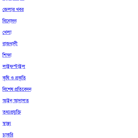
জেলার খবর
বিনোদন
খেলা
রাজধানী
শিক্ষা
লাইফস্টাইল
কৃষি ও প্রকৃতি
বিশেষ প্রতিবেদন
আইন আদালত
তথ্যপ্রযুক্তি
স্বাস্থ্য
চাকরি