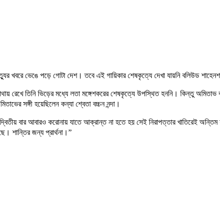
 মৃত্যুর খবরে ভেঙে পড়ে গোটা দেশ। তবে এই গায়িকার শেষকৃত্যে দেখা যায়নি
বলিউড শাহেন
 মাথায় রেখে তিনি ভিড়ের মধ্যে লতা মঙ্গেশকরের শেষকৃত্যে উপস্থিত হননি। কিন্তু অমিতাভ ব
তাভের সঙ্গী হয়েছিলেন কন্যা শ্বেতা বচ্চন নন্দা।
ীয় বার আবারও করোনায় যাতে আক্রান্ত না হতে হয় সেই নিরাপত্তার খাতিরেই অন্তিম যাত
”
। শান্তির জন্য প্রার্থনা।