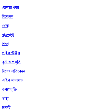
জেলার খবর
বিনোদন
খেলা
রাজধানী
শিক্ষা
লাইফস্টাইল
কৃষি ও প্রকৃতি
বিশেষ প্রতিবেদন
আইন আদালত
তথ্যপ্রযুক্তি
স্বাস্থ্য
চাকরি