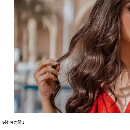
ছবি: সংগৃহীত