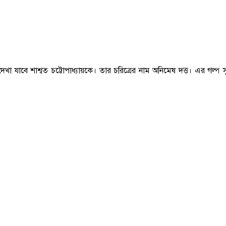
েখা যাবে শাশ্বত চট্টোপাধ্যায়কে। তার চরিত্রের নাম অনিমেষ দত্ত। এর গল্প 