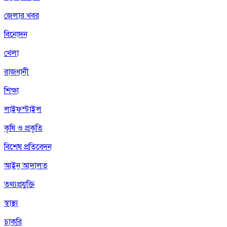
জেলার খবর
বিনোদন
খেলা
রাজধানী
শিক্ষা
লাইফস্টাইল
কৃষি ও প্রকৃতি
বিশেষ প্রতিবেদন
আইন আদালত
তথ্যপ্রযুক্তি
স্বাস্থ্য
চাকরি