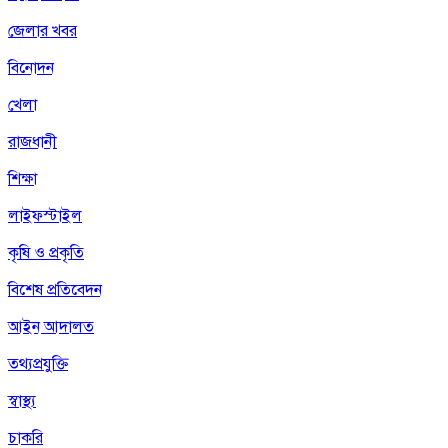
জেলার খবর
বিনোদন
খেলা
রাজধানী
শিক্ষা
লাইফস্টাইল
কৃষি ও প্রকৃতি
বিশেষ প্রতিবেদন
আইন আদালত
তথ্যপ্রযুক্তি
স্বাস্থ্য
চাকরি