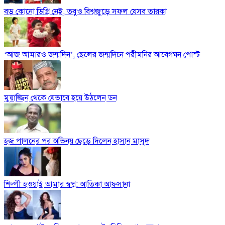
বড় কোনো ডিগ্রি নেই, তবুও বিশ্বজুড়ে সফল যেসব তারকা
‘আজ আমারও জন্মদিন’, ছেলের জন্মদিনে পরীমনির আবেগঘন পোস্ট
মুয়াজ্জিন থেকে যেভাবে হয়ে উঠলেন ডন
হজ পালনের পর অভিনয় ছেড়ে দিলেন হাসান মাসুদ
শিল্পী হওয়াই আমার স্বপ্ন: আতিকা আফসানা