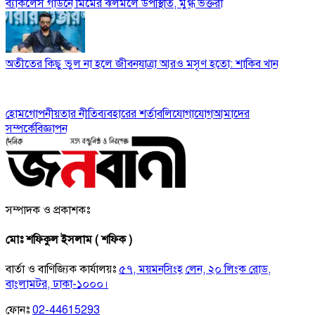
ব্যাকলেস গাউনে মিমের ঝলমলে উপস্থিতি, মুগ্ধ ভক্তরা
অতীতের কিছু ভুল না হলে জীবনযাত্রা আরও মসৃণ হতো: শাকিব খান
হোম
গোপনীয়তার নীতি
ব্যবহারের শর্তাবলি
যোগাযোগ
আমাদের
সম্পর্কে
বিজ্ঞাপন
সম্পাদক ও প্রকাশকঃ
মোঃ শফিকুল ইসলাম ( শফিক )
বার্তা ও বাণিজ্যিক কার্যালয়ঃ
৫৭, ময়মনসিংহ লেন, ২০ লিংক রোড,
বাংলামটর, ঢাকা-১০০০।
ফোনঃ
02-44615293