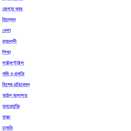
জেলার খবর
বিনোদন
খেলা
রাজধানী
শিক্ষা
লাইফস্টাইল
কৃষি ও প্রকৃতি
বিশেষ প্রতিবেদন
আইন আদালত
তথ্যপ্রযুক্তি
স্বাস্থ্য
চাকরি