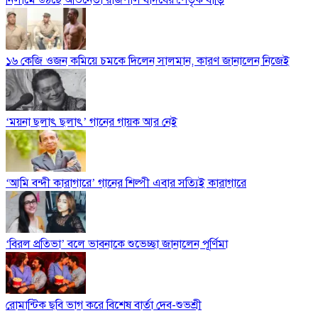
১৬ কেজি ওজন কমিয়ে চমকে দিলেন সালমান, কারণ জানালেন নিজেই
‘ময়না ছলাৎ ছলাৎ’ গানের গায়ক আর নেই
‘আমি বন্দী কারাগারে’ গানের শিল্পী এবার সত্যিই কারাগারে
‘বিরল প্রতিভা’ বলে ভাবনাকে শুভেচ্ছা জানালেন পূর্ণিমা
রোমান্টিক ছবি ভাগ করে বিশেষ বার্তা দেব-শুভশ্রী