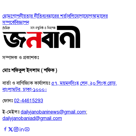
হোম
গোপনীয়তার নীতি
ব্যবহারের শর্তাবলি
যোগাযোগ
আমাদের
সম্পর্কে
বিজ্ঞাপন
সম্পাদক ও প্রকাশকঃ
মোঃ শফিকুল ইসলাম ( শফিক )
বার্তা ও বাণিজ্যিক কার্যালয়ঃ
৫৭, ময়মনসিংহ লেন, ২০ লিংক রোড,
বাংলামটর, ঢাকা-১০০০।
ফোনঃ
02-44615293
ই-মেইলঃ
dailyjanobaninews@gmail.com
;
dailyjanobaniad@gmail.com