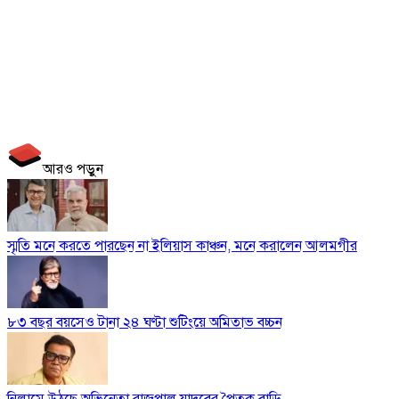
আরও পড়ুন
স্মৃতি মনে করতে পারছেন না ইলিয়াস কাঞ্চন, মনে করালেন আলমগীর
৮৩ বছর বয়সেও টানা ২৪ ঘণ্টা শুটিংয়ে অমিতাভ বচ্চন
নিলামে উঠছে অভিনেতা রাজপাল যাদবের পৈতৃক বাড়ি