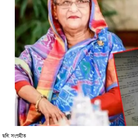
ছবি: সংগৃহীত