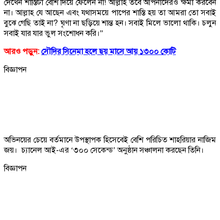
দেখেন শাস্তিটা বেশি দিয়ে ফেলেন না! আল্লাহ তবে আপনাদেরও ক্ষমা করবেন
না। আল্লাহ যে আছেন এবং যথাসময়ে পাপের শাস্তি হয় তা আমরা তো সবাই
বুঝে গেছি তাই না? ঘৃণা না ছড়িয়ে শান্ত হন। সবাই মিলে ভালো থাকি। চলুন
সবাই যার যার ভুল সংশোধন করি।”
আরও পড়ুন:
সৌদির সিনেমা হলে ছয় মাসে আয় ১৩০০ কোটি
বিজ্ঞাপন
অভিনয়ের চেয়ে বর্তমানে উপস্থাপক হিসেবেই বেশি পরিচিত শাহরিয়ার নাজিম
জয়। চ্যানেল আই-এর ‘৩০০ সেকেন্ড’ অনুষ্ঠান সঞ্চালনা করছেন তিনি।
বিজ্ঞাপন