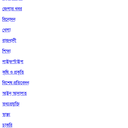
জেলার খবর
বিনোদন
খেলা
রাজধানী
শিক্ষা
লাইফস্টাইল
কৃষি ও প্রকৃতি
বিশেষ প্রতিবেদন
আইন আদালত
তথ্যপ্রযুক্তি
স্বাস্থ্য
চাকরি