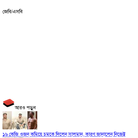
জেবি/এসবি
আরও পড়ুন
১৬ কেজি ওজন কমিয়ে চমকে দিলেন সালমান, কারণ জানালেন নিজেই