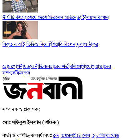
দীর্ঘ চিকিৎসা শেষে দেশে ফিরলেন অভিনেতা ইলিয়াস কাঞ্চন
বিকৃত এআই ভিডিও নিয়ে হুঁশিয়ারি দিলেন মৃণাল ঠাকুর
হোম
গোপনীয়তার নীতি
ব্যবহারের শর্তাবলি
যোগাযোগ
আমাদের
সম্পর্কে
বিজ্ঞাপন
সম্পাদক ও প্রকাশকঃ
মোঃ শফিকুল ইসলাম ( শফিক )
বার্তা ও বাণিজ্যিক কার্যালয়ঃ
৫৭, ময়মনসিংহ লেন, ২০ লিংক রোড,