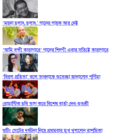
‘ময়না ছলাৎ ছলাৎ’ গানের গায়ক আর নেই
‘আমি বন্দী কারাগারে’ গানের শিল্পী এবার সত্যিই কারাগারে
‘বিরল প্রতিভা’ বলে ভাবনাকে শুভেচ্ছা জানালেন পূর্ণিমা
রোমান্টিক ছবি ভাগ করে বিশেষ বার্তা দেব-শুভশ্রী
শুটিং সেটের দুর্ঘটনা নিয়ে প্রথমবার মুখ খুললেন রাশমিকা