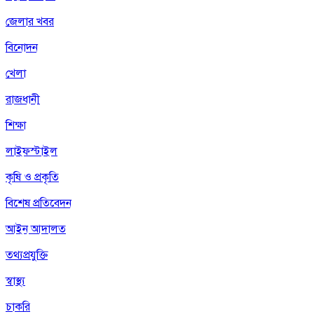
জেলার খবর
বিনোদন
খেলা
রাজধানী
শিক্ষা
লাইফস্টাইল
কৃষি ও প্রকৃতি
বিশেষ প্রতিবেদন
আইন আদালত
তথ্যপ্রযুক্তি
স্বাস্থ্য
চাকরি