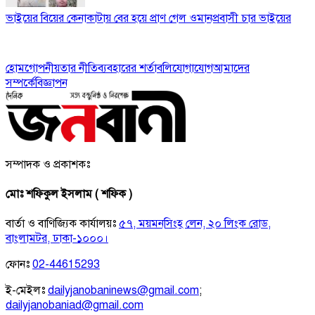
ভাইয়ের বিয়ের কেনাকাটায় বের হয়ে প্রাণ গেল ওমানপ্রবাসী চার ভাইয়ের
হোম
গোপনীয়তার নীতি
ব্যবহারের শর্তাবলি
যোগাযোগ
আমাদের
সম্পর্কে
বিজ্ঞাপন
সম্পাদক ও প্রকাশকঃ
মোঃ শফিকুল ইসলাম ( শফিক )
বার্তা ও বাণিজ্যিক কার্যালয়ঃ
৫৭, ময়মনসিংহ লেন, ২০ লিংক রোড,
বাংলামটর, ঢাকা-১০০০।
ফোনঃ
02-44615293
ই-মেইলঃ
dailyjanobaninews@gmail.com
;
dailyjanobaniad@gmail.com