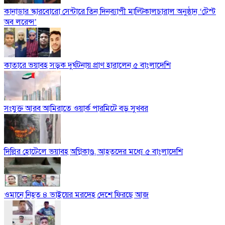
কানাডার স্কারবোরো সেন্টারে তিন দিনব্যাপী মাল্টিকালচারাল অনুষ্ঠান ‘টেস্ট
অব লরেন্স’
কাতারে ভয়াবহ সড়ক দুর্ঘটনায় প্রাণ হারালেন ৫ বাংলাদেশি
সংযুক্ত আরব আমিরাতে ওয়ার্ক পারমিটে বড় সুখবর
দিল্লির হোটেলে ভয়াবহ অগ্নিকাণ্ড, আহতদের মধ্যে ৫ বাংলাদেশি
ওমানে নিহত ৪ ভাইয়ের মরদেহ দেশে ফিরছে আজ