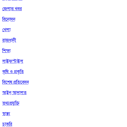
জেলার খবর
বিনোদন
খেলা
রাজধানী
শিক্ষা
লাইফস্টাইল
কৃষি ও প্রকৃতি
বিশেষ প্রতিবেদন
আইন আদালত
তথ্যপ্রযুক্তি
স্বাস্থ্য
চাকরি