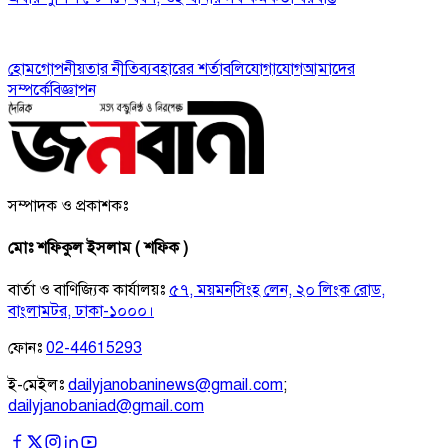
হোম
গোপনীয়তার নীতি
ব্যবহারের শর্তাবলি
যোগাযোগ
আমাদের
সম্পর্কে
বিজ্ঞাপন
সম্পাদক ও প্রকাশকঃ
মোঃ শফিকুল ইসলাম ( শফিক )
বার্তা ও বাণিজ্যিক কার্যালয়ঃ
৫৭, ময়মনসিংহ লেন, ২০ লিংক রোড,
বাংলামটর, ঢাকা-১০০০।
ফোনঃ
02-44615293
ই-মেইলঃ
dailyjanobaninews@gmail.com
;
dailyjanobaniad@gmail.com