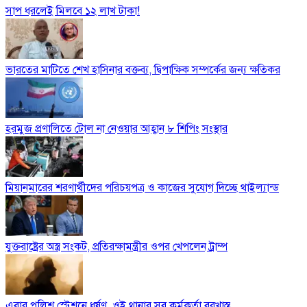
সাপ ধরলেই মিলবে ১২ লাখ টাকা!
ভারতের মাটিতে শেখ হাসিনার বক্তব্য, দ্বিপাক্ষিক সম্পর্কের জন্য ক্ষতিকর
হরমুজ প্রণালিতে টোল না নেওয়ার আহ্বান ৮ শিপিং সংস্থার
মিয়ানমারের শরণার্থীদের পরিচয়পত্র ও কাজের সুযোগ দিচ্ছে থাইল্যান্ড
যুক্তরাষ্ট্রের অস্ত্র সংকট, প্রতিরক্ষামন্ত্রীর ওপর খেপলেন ট্রাম্প
এবার পুলিশ স্টেশনে ধর্ষণ, ওই থানার সব কর্মকর্তা বরখাস্ত