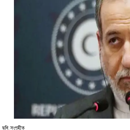
ছবি: সংগৃহীত